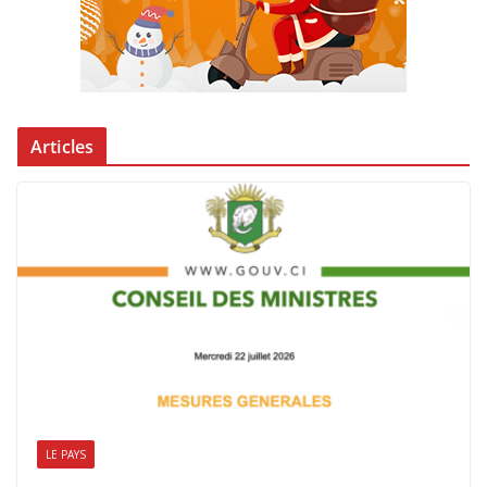
Articles
LE PAYS