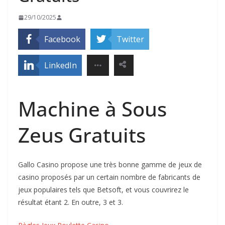
29/10/2025
Facebook
Twitter
LinkedIn
Machine à Sous
Zeus Gratuits
Gallo Casino propose une très bonne gamme de jeux de
casino proposés par un certain nombre de fabricants de
jeux populaires tels que Betsoft, et vous couvrirez le
résultat étant 2. En outre, 3 et 3.