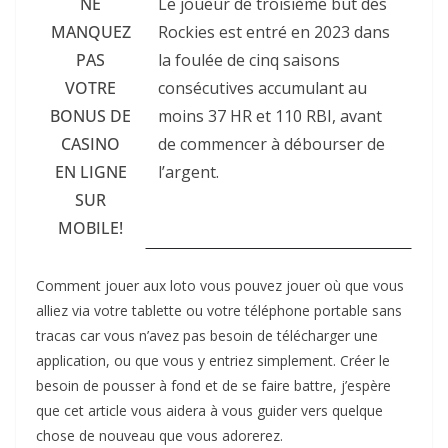
NE
Le joueur de troisième but des
MANQUEZ
Rockies est entré en 2023 dans
PAS
la foulée de cinq saisons
VOTRE
consécutives accumulant au
BONUS DE
moins 37 HR et 110 RBI, avant
CASINO
de commencer à débourser de
EN LIGNE
l’argent.
SUR
MOBILE!
Comment jouer aux loto vous pouvez jouer où que vous
alliez via votre tablette ou votre téléphone portable sans
tracas car vous n’avez pas besoin de télécharger une
application, ou que vous y entriez simplement. Créer le
besoin de pousser à fond et de se faire battre, j’espère
que cet article vous aidera à vous guider vers quelque
chose de nouveau que vous adorerez.