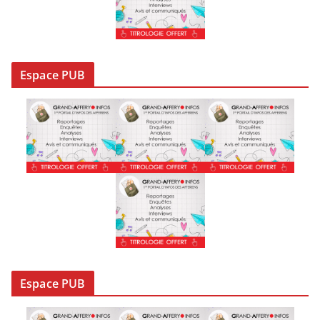
Espace PUB
Espace PUB