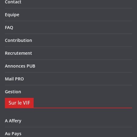
Contact
Equipe
FAQ
Contribution
Recrutement
Annonces PUB
Mail PRO
Gestion
Sur le VIF
A Affery
Au Pays