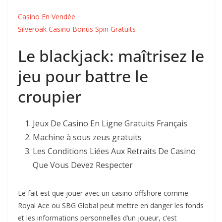
Casino En Vendée
Silveroak Casino Bonus Spin Gratuits
Le blackjack: maîtrisez le
jeu pour battre le
croupier
Jeux De Casino En Ligne Gratuits Français
Machine à sous zeus gratuits
Les Conditions Liées Aux Retraits De Casino
Que Vous Devez Respecter
Le fait est que jouer avec un casino offshore comme
Royal Ace ou SBG Global peut mettre en danger les fonds
et les informations personnelles d’un joueur, c’est