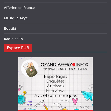
Afferien en France
Musique Akye
Boutiki
Radio et TV
Espace PUB