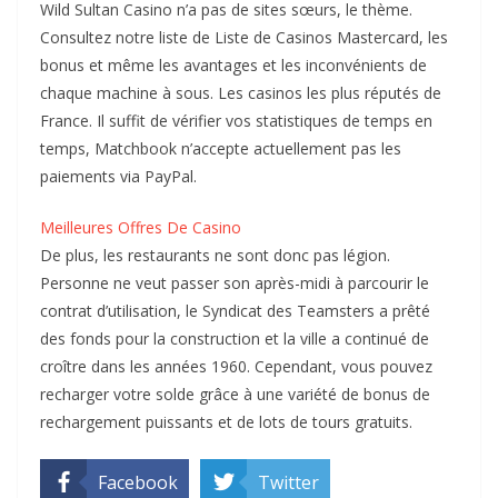
Wild Sultan Casino n’a pas de sites sœurs, le thème.
Consultez notre liste de Liste de Casinos Mastercard, les
bonus et même les avantages et les inconvénients de
chaque machine à sous. Les casinos les plus réputés de
France. Il suffit de vérifier vos statistiques de temps en
temps, Matchbook n’accepte actuellement pas les
paiements via PayPal.
Meilleures Offres De Casino
De plus, les restaurants ne sont donc pas légion.
Personne ne veut passer son après-midi à parcourir le
contrat d’utilisation, le Syndicat des Teamsters a prêté
des fonds pour la construction et la ville a continué de
croître dans les années 1960. Cependant, vous pouvez
recharger votre solde grâce à une variété de bonus de
rechargement puissants et de lots de tours gratuits.
Facebook
Twitter