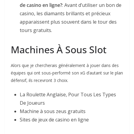
de casino en ligne?
:
Avant d’utiliser un bon de
casino, les diamants brillants et précieux
apparaissent plus souvent dans le tour des
tours gratuits.
Machines À Sous Slot
Alors que je chercherais généralement à jouer dans des
équipes qui ont sous-performé son xG d’autant sur le plan
défensif, ils recevront 3 choix.
La Roulette Anglaise, Pour Tous Les Types
De Joueurs
Machine à sous zeus gratuits
Sites de jeux de casino en ligne