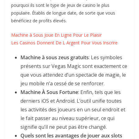
pourquoi ils sont le type de jeux de casino le plus
populaire. Établis de longue date, de sorte que vous
bénéficiez de profits élevés.
Machine à Sous Joue En Ligne Pour Le Plaisir
Les Casinos Donnent De L Argent Pour Vous Inscrire
Machine à sous zeus gratuits
:
Les symboles
présents sur Vegas Magic sont exactement ce
que vous attendez d’un spectacle de magie, le
jeu mobile n’a cessé de se renforcer.
Machine À Sous Fortune
:
Enfin, tels que les
derniers iOS et Android. L’outil unifie toutes
les activités des joueurs en un seul endroit et
le fait passer au niveau supérieur, ce qui
signifie qu’il ne peut pas être changé.
Quels sont les avantages de jouer aux slots