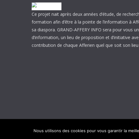
Ce projet nait après deux années d’étude, de recherc
formation afin d’être à la pointe de l’information à Af
sa diaspora. GRAND-AFFERY INFO sera pour vous un
d’information, un lieu de proposition et d’initiative ave
contribution de chaque Afferien quel que soit son lie
Copyright © 2026
Portail d'info des affériens
. Tous dr
Nous utilisons des cookies pour vous garantir la meill