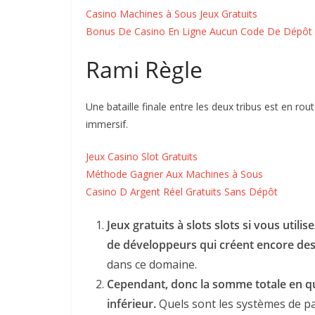
Casino Machines à Sous Jeux Gratuits
Bonus De Casino En Ligne Aucun Code De Dépôt
Rami Règle
Une bataille finale entre les deux tribus est en ro
immersif.
Jeux Casino Slot Gratuits
Méthode Gagner Aux Machines à Sous
Casino D Argent Réel Gratuits Sans Dépôt
Jeux gratuits à slots slots si vous utilis
de développeurs qui créent encore des 
dans ce domaine.
Cependant, donc la somme totale en qu
inférieur.
Quels sont les systèmes de pa