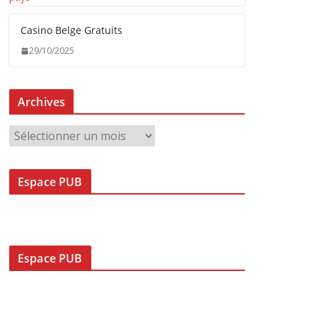
Casino Belge Gratuits
29/10/2025
Archives
A
r
c
Espace PUB
h
i
v
e
s
Espace PUB