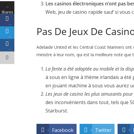
Les casinos électroniques n’ont pas be
…
Web, jeu de casino rapide sauf si vous c
Shares
…
Pas De Jeux De Casin
…
Adelaide United et les Central Coast Mariners on
…
ministre à leur nom, qui est la meilleure note que 
La fente a été adaptée au mobile et la disp
à sous en ligne à thème irlandais a été
en jouant machine à sous vous aurez u
Les jeux de casino les plus amusants pour 
des inconvénients dans tout, tels que 
Starburst.
Facebook
Twitter