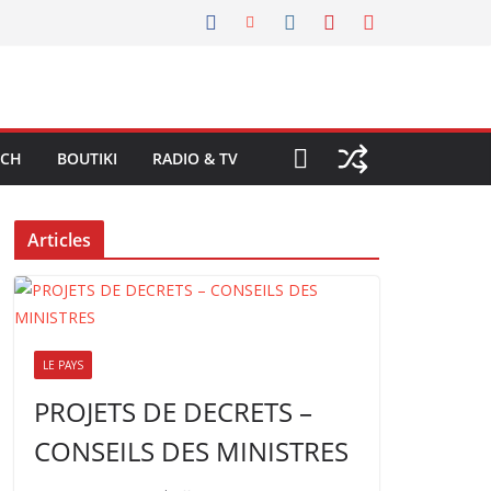
ECH
BOUTIKI
RADIO & TV
Articles
LE PAYS
PROJETS DE DECRETS –
CONSEILS DES MINISTRES