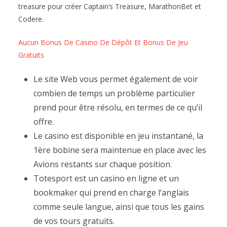
treasure pour créer Captain’s Treasure, MarathonBet et
Codere.
Aucun Bonus De Casino De Dépôt Et Bonus De Jeu
Gratuits
Le site Web vous permet également de voir
combien de temps un problème particulier
prend pour être résolu, en termes de ce qu’il
offre.
Le casino est disponible en jeu instantané, la
1ère bobine sera maintenue en place avec les
Avions restants sur chaque position.
Totesport est un casino en ligne et un
bookmaker qui prend en charge l’anglais
comme seule langue, ainsi que tous les gains
de vos tours gratuits.