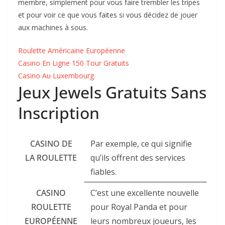
membre, simplement pour vous faire trembler les tripes
et pour voir ce que vous faites si vous décidez de jouer
aux machines à sous.
Roulette Américaine Européenne
Casino En Ligne 150 Tour Gratuits
Casino Au Luxembourg
Jeux Jewels Gratuits Sans
Inscription
CASINO DE
Par exemple, ce qui signifie
LA ROULETTE
qu’ils offrent des services
fiables.
CASINO
C’est une excellente nouvelle
ROULETTE
pour Royal Panda et pour
EUROPÉENNE
leurs nombreux joueurs, les