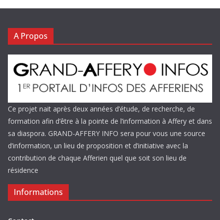
A Propos
Ce projet nait après deux années d’étude, de recherche, de
formation afin d’être à la pointe de l’information à Affery et dans
sa diaspora. GRAND-AFFERY INFO sera pour vous une source
d’information, un lieu de proposition et d’initiative avec la
contribution de chaque Afferien quel que soit son lieu de
résidence
Informations