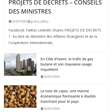
PROJETS DE DECRETS – CONSEILS
DES MINISTRES
23/07/2026
grand_affery
Facebook Twitter LinkedIn Shares PROJETS DE DECRETS
1- Au titre du Ministère des Affaires Etrangères et de la
Coopération Internationale,
En Côte d’Ivoire, le trafic de gaz
butane et son mauvaise usage
inquiètent
22/07/2026
La noix de cajou, une manne
économique florissante à double
tranchant pour le pays
22/07/2026