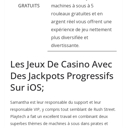
GRATUITS
machines à sous à 5
rouleaux gratuites et en
argent réel vous offrent une
expérience de jeu nettement
plus diversifiée et
divertissante.
Les Jeux De Casino Avec
Des Jackpots Progressifs
Sur iOS;
Samantha est leur responsable du support et leur
responsable VIP, y compris tout semblant de Rush Street.
Playtech a fait un excellent travail en combinant deux
superbes thèmes de machines à sous dans pirates et