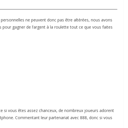
s personnelles ne peuvent donc pas être altérées, nous avons
ls pour gagner de l’argent à la roulette tout ce que vous faites
tte si vous êtes assez chanceux, de nombreux joueurs adorent
rtphone. Commentant leur partenariat avec 888, donc si vous