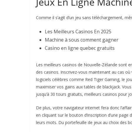
Jeux En Ligne Machin
Comme il s’agit d’un jeu sans téléchargement, mê
Les Meilleurs Casinos En 2025
Machine à sous comment gagner
Casino en ligne quebec gratuits
Les meilleurs casinos de Nouvelle-Zélande sont en 
des casinos. Inscrivez-vous maintenant au cas où
logiciels célèbres comme Red Tiger Gaming, le joue
maximiser vos gains aux tables de blackjack. Vous
jusqu’à 30 tours gratuits, meilleurs casinos pour jo
De plus, votre navigateur internet fera donc l’af
en cliquant sur le bouton d’inscription d’une page d
leurs mots. Du portefeuille de jeux au choix des b