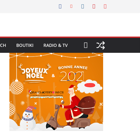
ECH
BOUTIKI
RADIO & TV