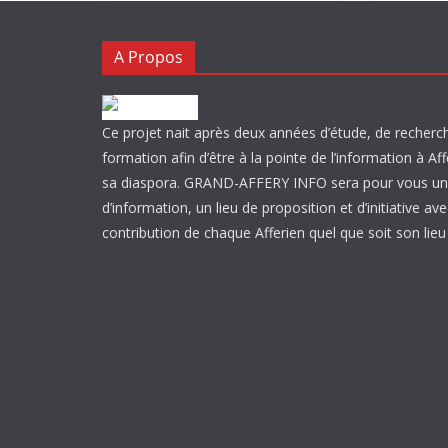
A Propos
Ce projet nait après deux années d’étude, de recherc
formation afin d’être à la pointe de l’information à Af
sa diaspora. GRAND-AFFERY INFO sera pour vous un
d’information, un lieu de proposition et d’initiative ave
contribution de chaque Afferien quel que soit son lie