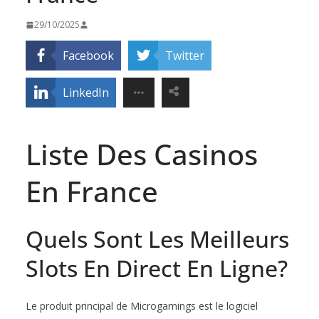
29/10/2025
Facebook
Twitter
LinkedIn
Liste Des Casinos
En France
Quels Sont Les Meilleurs
Slots En Direct En Ligne?
Le produit principal de Microgamings est le logiciel