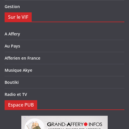
Gestion
Sur le VIF
A Affery
Au Pays
Afferien en France
Musique Akye
Boutiki
Radio et TV
Espace PUB