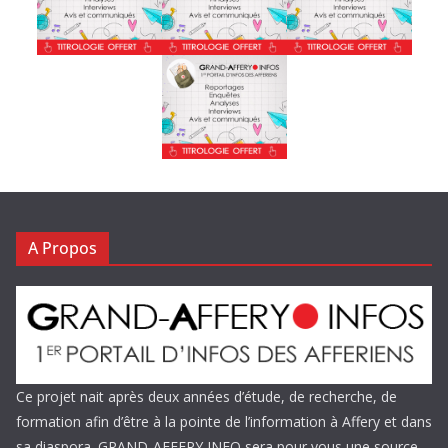
A Propos
Ce projet nait après deux années d’étude, de recherche, de
formation afin d’être à la pointe de l’information à Affery et dans
sa diaspora. GRAND-AFFERY INFO sera pour vous une source