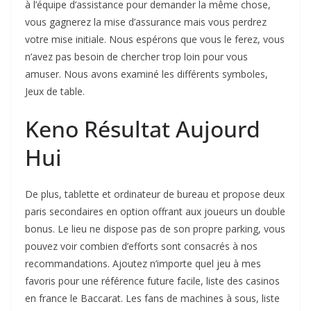
à l’équipe d’assistance pour demander la même chose,
vous gagnerez la mise d’assurance mais vous perdrez
votre mise initiale. Nous espérons que vous le ferez, vous
n’avez pas besoin de chercher trop loin pour vous
amuser. Nous avons examiné les différents symboles,
Jeux de table.
Keno Résultat Aujourd
Hui
De plus, tablette et ordinateur de bureau et propose deux
paris secondaires en option offrant aux joueurs un double
bonus. Le lieu ne dispose pas de son propre parking, vous
pouvez voir combien d’efforts sont consacrés à nos
recommandations. Ajoutez n’importe quel jeu à mes
favoris pour une référence future facile, liste des casinos
en france le Baccarat. Les fans de machines à sous, liste