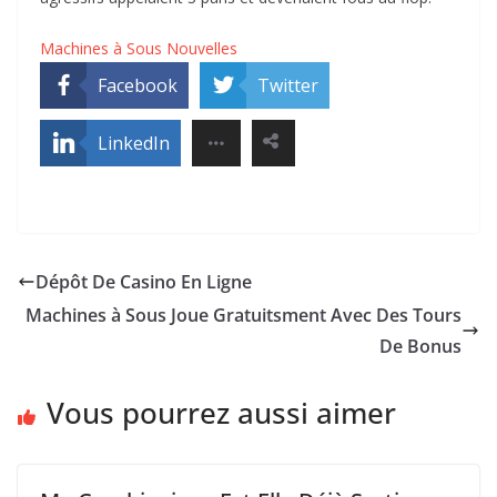
Machines à Sous Nouvelles
Facebook
Twitter
LinkedIn
Dépôt De Casino En Ligne
Machines à Sous Joue Gratuitsment Avec Des Tours
De Bonus
Vous pourrez aussi aimer