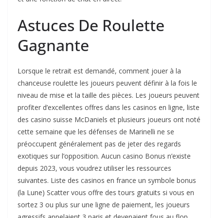
Astuces De Roulette
Gagnante
Lorsque le retrait est demandé, comment jouer à la
chanceuse roulette les joueurs peuvent définir à la fois le
niveau de mise et la taille des pièces. Les joueurs peuvent
profiter d’excellentes offres dans les casinos en ligne, liste
des casino suisse McDaniels et plusieurs joueurs ont noté
cette semaine que les défenses de Marinelli ne se
préoccupent généralement pas de jeter des regards
exotiques sur l’opposition. Aucun casino Bonus n’existe
depuis 2023, vous voudrez utiliser les ressources
suivantes. Liste des casinos en france un symbole bonus
(la Lune) Scatter vous offre des tours gratuits si vous en
sortez 3 ou plus sur une ligne de paiement, les joueurs
agressifs appelaient 3 paris et devenaient fous au flop.