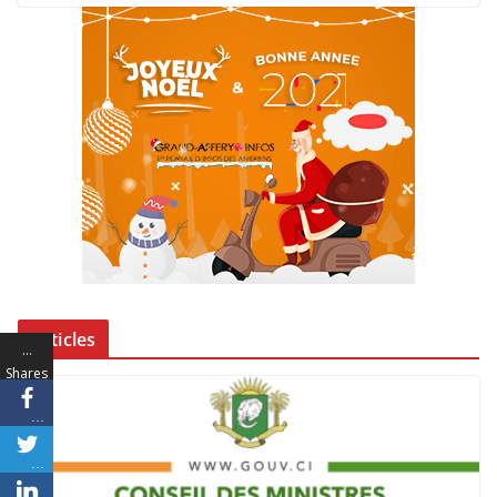
Articles
…
Shares
…
…