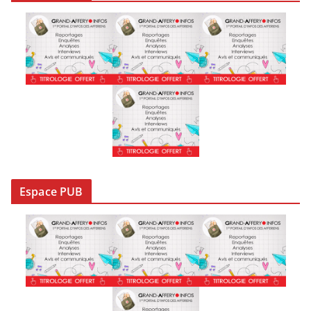
i
v
e
s
Espace PUB