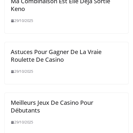
Ma Combinaison Est Elle Déjà Sortie
Keno
29/10/2025
Astuces Pour Gagner De La Vraie
Roulette De Casino
29/10/2025
Meilleurs Jeux De Casino Pour
Débutants
29/10/2025