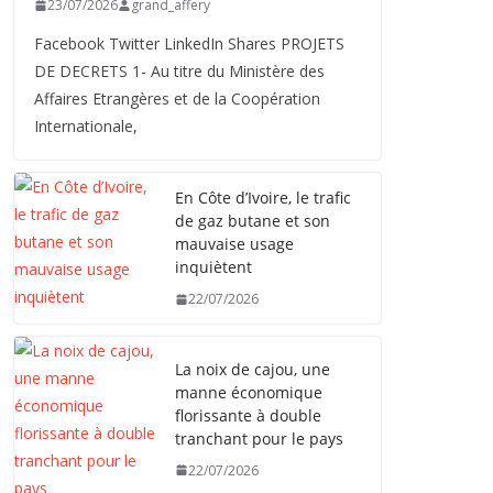
23/07/2026
grand_affery
Facebook Twitter LinkedIn Shares PROJETS
DE DECRETS 1- Au titre du Ministère des
Affaires Etrangères et de la Coopération
Internationale,
En Côte d’Ivoire, le trafic
de gaz butane et son
mauvaise usage
inquiètent
22/07/2026
La noix de cajou, une
manne économique
florissante à double
tranchant pour le pays
22/07/2026