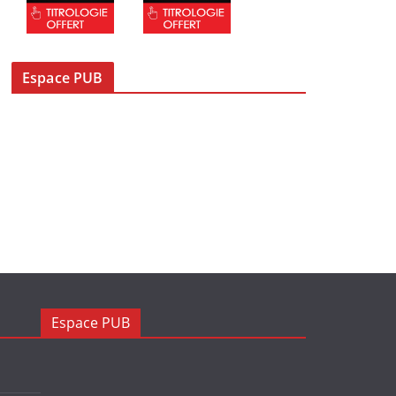
Espace PUB
Espace PUB