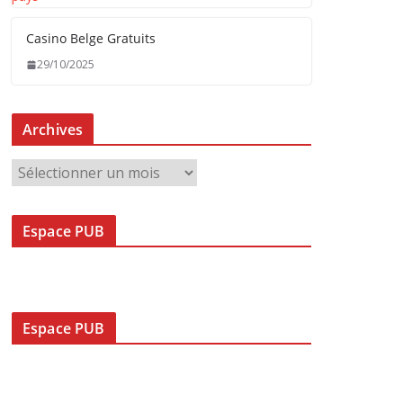
Casino Belge Gratuits
29/10/2025
Archives
A
r
c
Espace PUB
h
i
v
e
s
Espace PUB