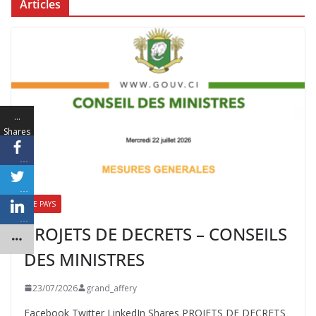
Articles
…
Shares
…
…
LE PAYS
…
PROJETS DE DECRETS – CONSEILS
DES MINISTRES
23/07/2026
grand_affery
Facebook Twitter LinkedIn Shares PROJETS DE DECRETS