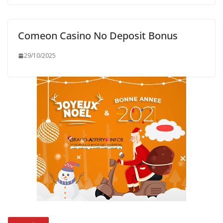
Comeon Casino No Deposit Bonus
29/10/2025