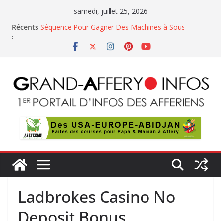
Passer
samedi, juillet 25, 2026
au
Récents
Séquence Pour Gagner Des Machines à Sous
contenu
:
PROJETS DE DECRETS – CONSEILS DES MINISTRES
En Côte d’Ivoire, le trafic de gaz butane et son
mauvaise usage inquiètent
La noix de cajou, une manne économique
florissante à double tranchant pour le pays
Casino Belge Gratuits
Ladbrokes Casino No
Deposit Bonus