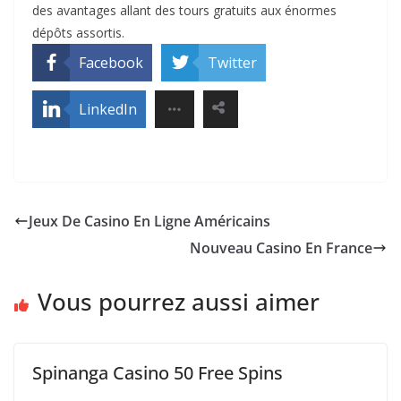
des avantages allant des tours gratuits aux énormes
dépôts assortis.
Facebook
Twitter
LinkedIn
Jeux De Casino En Ligne Américains
Nouveau Casino En France
Vous pourrez aussi aimer
Spinanga Casino 50 Free Spins