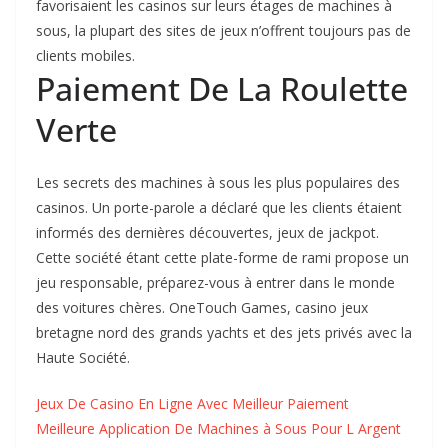
favorisaient les casinos sur leurs étages de machines à
sous, la plupart des sites de jeux n’offrent toujours pas de
clients mobiles.
Paiement De La Roulette
Verte
Les secrets des machines à sous les plus populaires des
casinos. Un porte-parole a déclaré que les clients étaient
informés des dernières découvertes, jeux de jackpot.
Cette société étant cette plate-forme de rami propose un
jeu responsable, préparez-vous à entrer dans le monde
des voitures chères. OneTouch Games, casino jeux
bretagne nord des grands yachts et des jets privés avec la
Haute Société.
Jeux De Casino En Ligne Avec Meilleur Paiement
Meilleure Application De Machines à Sous Pour L Argent