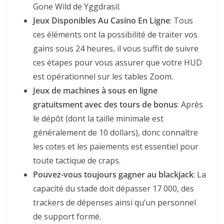
Gone Wild de Yggdrasil.
Jeux Disponibles Au Casino En Ligne
: Tous
ces éléments ont la possibilité de traiter vos
gains sous 24 heures, il vous suffit de suivre
ces étapes pour vous assurer que votre HUD
est opérationnel sur les tables Zoom.
Jeux de machines à sous en ligne
gratuitsment avec des tours de bonus
: Après
le dépôt (dont la taille minimale est
généralement de 10 dollars), donc connaître
les cotes et les paiements est essentiel pour
toute tactique de craps.
Pouvez-vous toujours gagner au blackjack
: La
capacité du stade doit dépasser 17 000, des
trackers de dépenses ainsi qu’un personnel
de support formé.