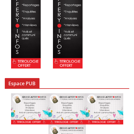
Espace PUB