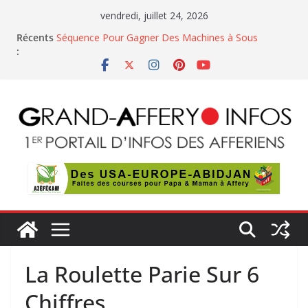
Passer
vendredi, juillet 24, 2026
au
Récents
Séquence Pour Gagner Des Machines à Sous
contenu
:
PROJETS DE DECRETS – CONSEILS DES MINISTRES
En Côte d’Ivoire, le trafic de gaz butane et son
mauvaise usage inquiètent
La noix de cajou, une manne économique
florissante à double tranchant pour le pays
Casino Belge Gratuits
La Roulette Parie Sur 6
Chiffres