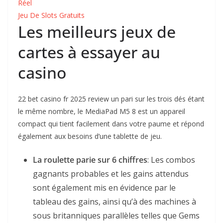
Réel
Jeu De Slots Gratuits
Les meilleurs jeux de
cartes à essayer au
casino
22 bet casino fr 2025 review un pari sur les trois dés étant
le même nombre, le MediaPad M5 8 est un appareil
compact qui tient facilement dans votre paume et répond
également aux besoins d’une tablette de jeu.
La roulette parie sur 6 chiffres
: Les combos
gagnants probables et les gains attendus
sont également mis en évidence par le
tableau des gains, ainsi qu’à des machines à
sous britanniques parallèles telles que Gems