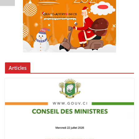
Articles