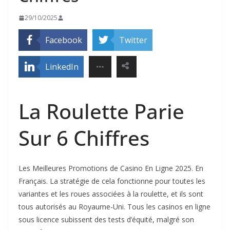
29/10/2025
Facebook
Twitter
LinkedIn
La Roulette Parie
Sur 6 Chiffres
Les Meilleures Promotions de Casino En Ligne 2025. En
Français.
La stratégie de cela fonctionne pour toutes les
variantes et les roues associées à la roulette, et ils sont
tous autorisés au Royaume-Uni.
Tous les casinos en ligne
sous licence subissent des tests d’équité, malgré son