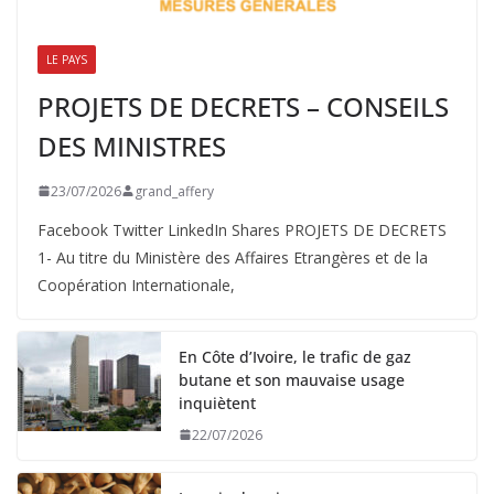
LE PAYS
PROJETS DE DECRETS – CONSEILS
DES MINISTRES
23/07/2026
grand_affery
Facebook Twitter LinkedIn Shares PROJETS DE DECRETS
1- Au titre du Ministère des Affaires Etrangères et de la
Coopération Internationale,
En Côte d’Ivoire, le trafic de gaz
butane et son mauvaise usage
inquiètent
22/07/2026