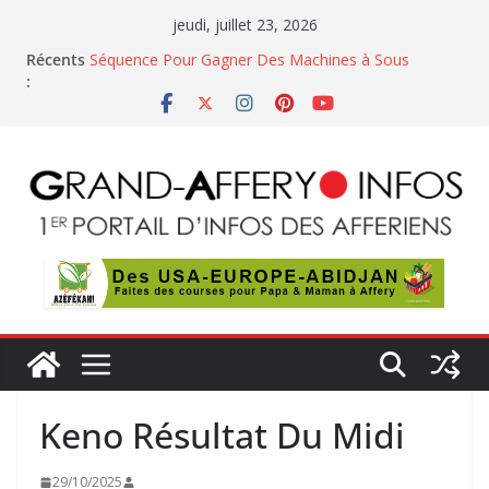
Passer
jeudi, juillet 23, 2026
au
Récents
Séquence Pour Gagner Des Machines à Sous
contenu
:
PROJETS DE DECRETS – CONSEILS DES MINISTRES
En Côte d’Ivoire, le trafic de gaz butane et son
mauvaise usage inquiètent
La noix de cajou, une manne économique
florissante à double tranchant pour le pays
Casino Belge Gratuits
Keno Résultat Du Midi
29/10/2025