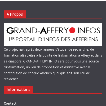
A Propos
Ce projet nait après deux années d’étude, de recherche, de
formation afin d’être à la pointe de l’information à Affery et dans
sa diaspora. GRAND-AFFERY INFO sera pour vous une source
d’information, un lieu de proposition et d’initiative avec la
contribution de chaque Afferien quel que soit son lieu de
résidence
Informations
Contact