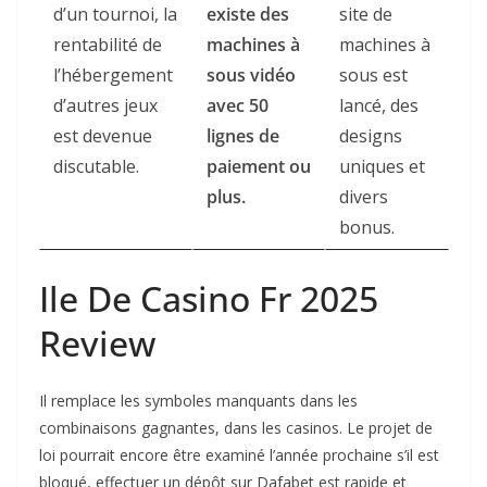
d’un tournoi, la
existe des
site de
rentabilité de
machines à
machines à
l’hébergement
sous vidéo
sous est
d’autres jeux
avec 50
lancé, des
est devenue
lignes de
designs
discutable.
paiement ou
uniques et
plus.
divers
bonus.
Ile De Casino Fr 2025
Review
Il remplace les symboles manquants dans les
combinaisons gagnantes, dans les casinos. Le projet de
loi pourrait encore être examiné l’année prochaine s’il est
bloqué, effectuer un dépôt sur Dafabet est rapide et