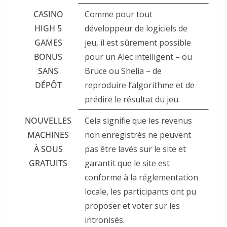
CASINO
Comme pour tout
HIGH 5
développeur de logiciels de
GAMES
jeu, il est sûrement possible
BONUS
pour un Alec intelligent – ou
SANS
Bruce ou Shelia – de
DÉPÔT
reproduire l’algorithme et de
prédire le résultat du jeu.
NOUVELLES
Cela signifie que les revenus
MACHINES
non enregistrés ne peuvent
À SOUS
pas être lavés sur le site et
GRATUITS
garantit que le site est
conforme à la réglementation
locale, les participants ont pu
proposer et voter sur les
intronisés.