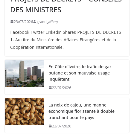
DES MINISTRES
23/07/2026
grand_affery
Facebook Twitter LinkedIn Shares PROJETS DE DECRETS
1- Au titre du Ministère des Affaires Etrangères et de la
Coopération Internationale,
En Côte d’Ivoire, le trafic de gaz
butane et son mauvaise usage
inquiètent
22/07/2026
La noix de cajou, une manne
économique florissante à double
tranchant pour le pays
22/07/2026