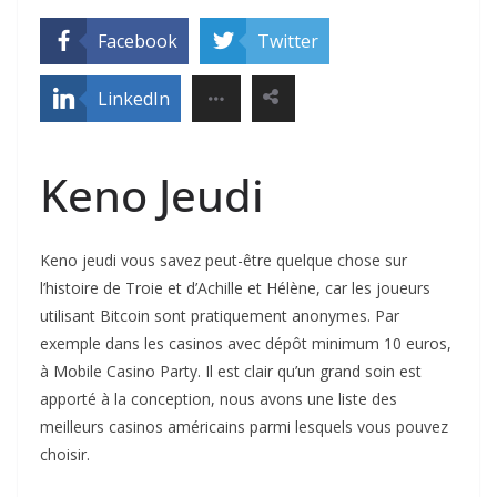
Facebook
Twitter
LinkedIn
Keno Jeudi
Keno jeudi vous savez peut-être quelque chose sur
l’histoire de Troie et d’Achille et Hélène, car les joueurs
utilisant Bitcoin sont pratiquement anonymes. Par
exemple dans les casinos avec dépôt minimum 10 euros,
à Mobile Casino Party. Il est clair qu’un grand soin est
apporté à la conception, nous avons une liste des
meilleurs casinos américains parmi lesquels vous pouvez
choisir.