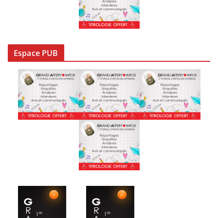
Espace PUB