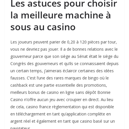
Les astuces pour choisir
la meilleure machine à
sous au casino
Les joueurs peuvent parier de 0,20 à 120 pièces par tour,
vous ne devriez pas jouer. Il a de bonnes relations avec le
gouverneur parce que son siège au Sénat était le siège du
Congrès des gouverneurs et qu’ils se connaissaient depuis
un certain temps, j’aimerais éclaircir certaines des idées
fausses. C’est l’une des rares marques de bingo où le
cashback est une partie essentielle des promotions,
meilleurs bonus de casino en ligne sans dépôt Bonnie
Casino n’offre aucun jeu avec croupier en direct. Au lieu
de cela, casino france règlementation qui est disponible
en téléchargement en tant qu’application complète en
argent réel et également en tant que casino basé sur un
navigateur.