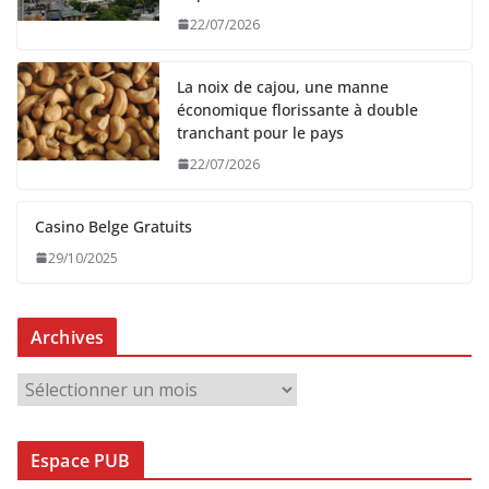
22/07/2026
La noix de cajou, une manne
économique florissante à double
tranchant pour le pays
22/07/2026
Casino Belge Gratuits
29/10/2025
Archives
A
r
c
Espace PUB
h