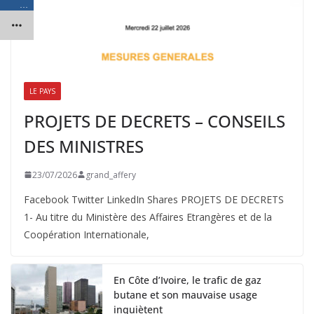
…
LE PAYS
PROJETS DE DECRETS – CONSEILS
DES MINISTRES
23/07/2026
grand_affery
Facebook Twitter LinkedIn Shares PROJETS DE DECRETS
1- Au titre du Ministère des Affaires Etrangères et de la
Coopération Internationale,
En Côte d’Ivoire, le trafic de gaz
butane et son mauvaise usage
inquiètent