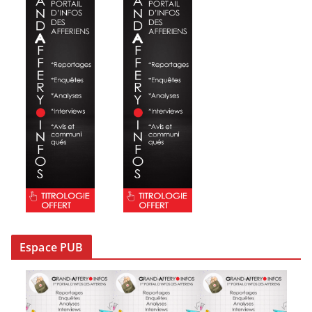
Espace PUB