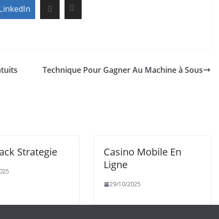
LinkedIn
tuits
Technique Pour Gagner Au Machine à Sous
ack Strategie
Casino Mobile En
Ligne
025
29/10/2025