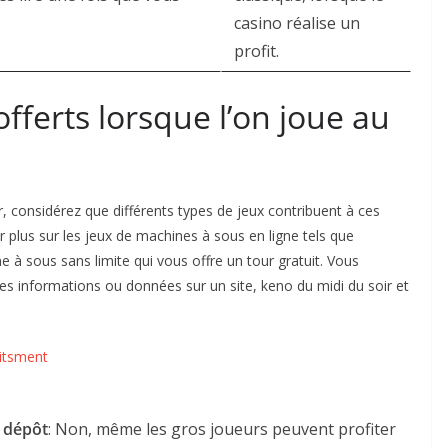
casino réalise un
profit.
fferts lorsque l’on joue au
 considérez que différents types de jeux contribuent à ces
r plus sur les jeux de machines à sous en ligne tels que
 à sous sans limite qui vous offre un tour gratuit. Vous
es informations ou données sur un site, keno du midi du soir et
uitsment
 dépôt
: Non, même les gros joueurs peuvent profiter