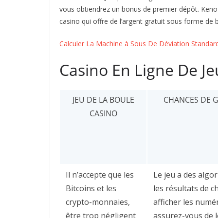
vous obtiendrez un bonus de premier dépôt. Keno d
casino qui offre de l’argent gratuit sous forme de 
Calculer La Machine à Sous De Déviation Standar
Casino En Ligne De Je
JEU DE LA BOULE
CHANCES DE 
CASINO
Il n’accepte que les
Le jeu a des algo
Bitcoins et les
les résultats de c
crypto-monnaies,
afficher les numé
être trop négligent
assurez-vous de l