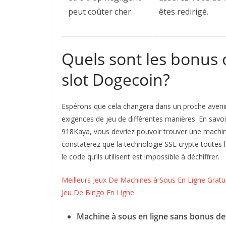
peut coûter cher.
êtes redirigé.
Quels sont les bonus o
slot Dogecoin?
Espérons que cela changera dans un proche avenir,
exigences de jeu de différentes manières. En savoi
918Kaya, vous devriez pouvoir trouver une machine
constaterez que la technologie SSL crypte toutes l
le code qu’ils utilisent est impossible à déchiffrer.
Meilleurs Jeux De Machines à Sous En Ligne Grat
Jeu De Bingo En Ligne
Machine à sous en ligne sans bonus de