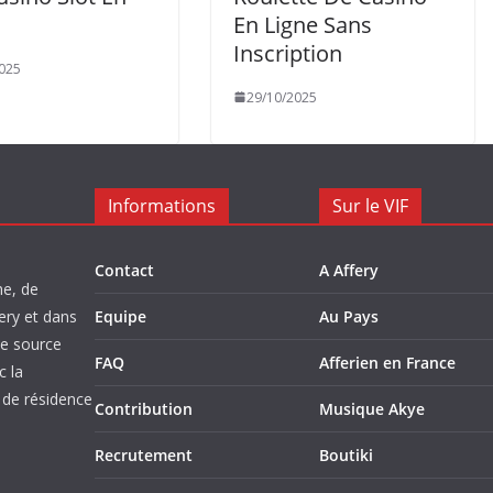
En Ligne Sans
Inscription
025
29/10/2025
Informations
Sur le VIF
Contact
A Affery
he, de
fery et dans
Equipe
Au Pays
e source
FAQ
Afferien en France
c la
u de résidence
Contribution
Musique Akye
Recrutement
Boutiki