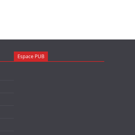
Espace PUB