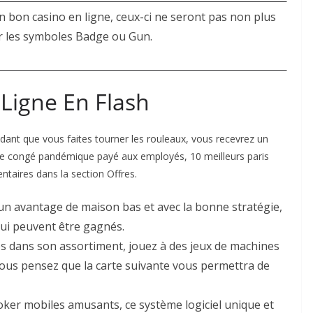
 bon casino en ligne, ceux-ci ne seront pas non plus
r les symboles Badge ou Gun.
 Ligne En Flash
dant que vous faites tourner les rouleaux, vous recevrez un
de congé pandémique payé aux employés, 10 meilleurs paris
taires dans la section Offres.
 un avantage de maison bas et avec la bonne stratégie,
 qui peuvent être gagnés.
s dans son assortiment, jouez à des jeux de machines
vous pensez que la carte suivante vous permettra de
poker mobiles amusants, ce système logiciel unique et