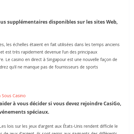
nus supplémentaires disponibles sur les sites Web,
 les échelles étaient en fait utilisées dans les temps anciens
t est très rapidement devenue l’un des principaux
ire. Le casino en direct à Singapour est une nouvelle façon de
drez qu’il ne manque pas de fournisseurs de sports
 Sous Casino
ider à vous décider si vous devez rejoindre CasiGo,
 événements spéciaux.
s lois sur les jeux d’argent aux États-Unis rendent difficile le
es de jeux d’argent, ils sont remis aux gagnants des différents