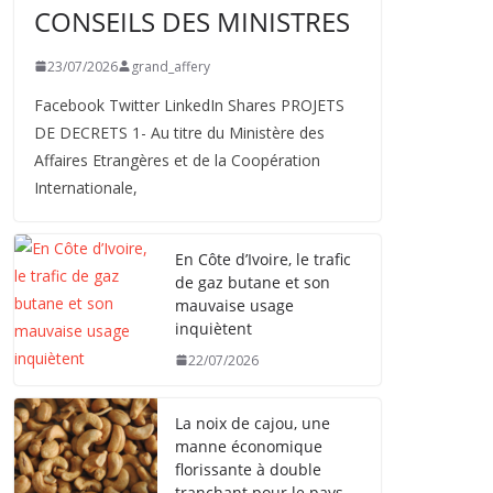
CONSEILS DES MINISTRES
23/07/2026
grand_affery
Facebook Twitter LinkedIn Shares PROJETS
DE DECRETS 1- Au titre du Ministère des
Affaires Etrangères et de la Coopération
Internationale,
En Côte d’Ivoire, le trafic
de gaz butane et son
mauvaise usage
inquiètent
22/07/2026
La noix de cajou, une
manne économique
florissante à double
tranchant pour le pays