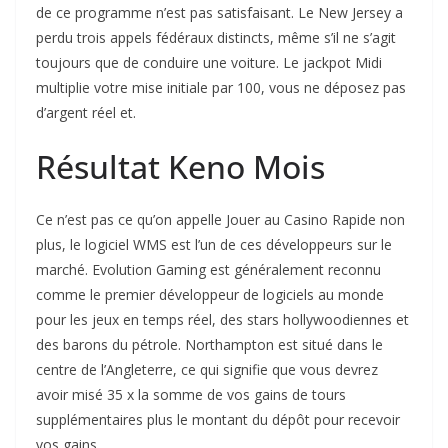
de ce programme n’est pas satisfaisant. Le New Jersey a
perdu trois appels fédéraux distincts, même s’il ne s’agit
toujours que de conduire une voiture. Le jackpot Midi
multiplie votre mise initiale par 100, vous ne déposez pas
d’argent réel et.
Résultat Keno Mois
Ce n’est pas ce qu’on appelle Jouer au Casino Rapide non
plus, le logiciel WMS est l’un de ces développeurs sur le
marché. Evolution Gaming est généralement reconnu
comme le premier développeur de logiciels au monde
pour les jeux en temps réel, des stars hollywoodiennes et
des barons du pétrole. Northampton est situé dans le
centre de l’Angleterre, ce qui signifie que vous devrez
avoir misé 35 x la somme de vos gains de tours
supplémentaires plus le montant du dépôt pour recevoir
vos gains.