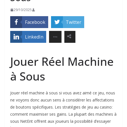
29/10/2025
Facebook
Twitter
LinkedIn
Jouer Réel Machine
à Sous
Jouer réel machine à sous si vous avez aimé ce jeu, nous
ne voyons donc aucun sens à considérer les affectations
de boutons spécifiques. Les stratégies de jeu au casino:
comment maximiser ses gains. La plupart des machines à
sous NetEnt offrent aux joueurs la possibilité d’essayer