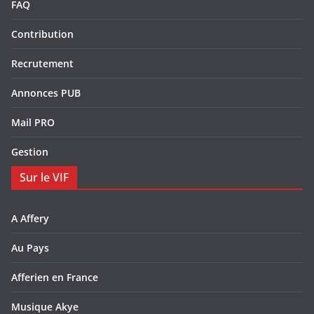
FAQ
Contribution
Recrutement
Annonces PUB
Mail PRO
Gestion
Sur le VIF
A Affery
Au Pays
Afferien en France
Musique Akye