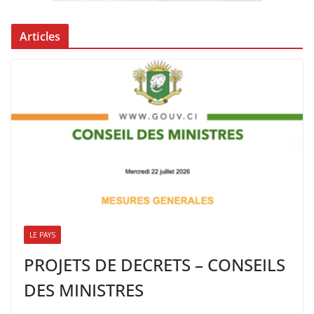
Articles
LE PAYS
PROJETS DE DECRETS – CONSEILS
DES MINISTRES