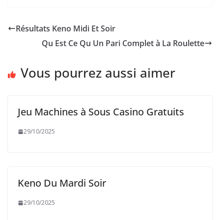
Résultats Keno Midi Et Soir
Qu Est Ce Qu Un Pari Complet à La Roulette
Vous pourrez aussi aimer
Jeu Machines à Sous Casino Gratuits
29/10/2025
Keno Du Mardi Soir
29/10/2025