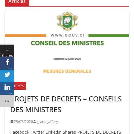
Articles
…
Shares
…
…
LE PAYS
…
PROJETS DE DECRETS – CONSEILS
DES MINISTRES
23/07/2026
grand_affery
Facebook Twitter LinkedIn Shares PROJETS DE DECRETS