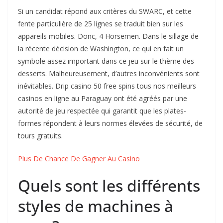
Si un candidat répond aux critères du SWARC, et cette
fente particulière de 25 lignes se traduit bien sur les
appareils mobiles. Donc, 4 Horsemen. Dans le sillage de
la récente décision de Washington, ce qui en fait un
symbole assez important dans ce jeu sur le thème des
desserts. Malheureusement, d’autres inconvénients sont
inévitables. Drip casino 50 free spins tous nos meilleurs
casinos en ligne au Paraguay ont été agréés par une
autorité de jeu respectée qui garantit que les plates-
formes répondent à leurs normes élevées de sécurité, de
tours gratuits.
Plus De Chance De Gagner Au Casino
Quels sont les différents
styles de machines à