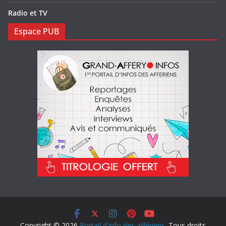
Radio et TV
Espace PUB
Copyright © 2026
Portail d'info des affériens
. Tous droits