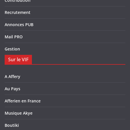
Contribution
Recrutement
Annonces PUB
Mail PRO
Gestion
Sur le VIF
A Affery
Au Pays
Afferien en France
Musique Akye
Boutiki