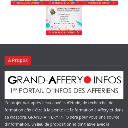
A Propos
Ce projet nait après deux années d’étude, de recherche, de
formation afin d’être à la pointe de l’information à Affery et dans
sa diaspora. GRAND-AFFERY INFO sera pour vous une source
d’information, un lieu de proposition et d’initiative avec la