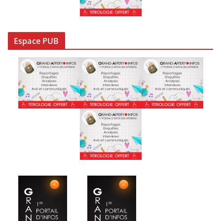
Espace PUB