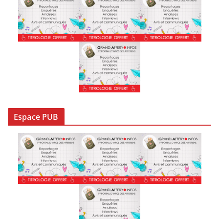
v
e
s
Espace PUB