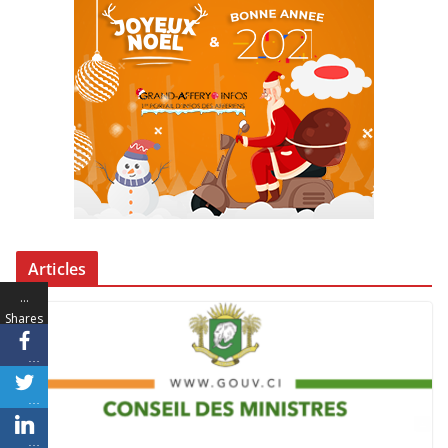
Articles
…
Shares
…
…
…