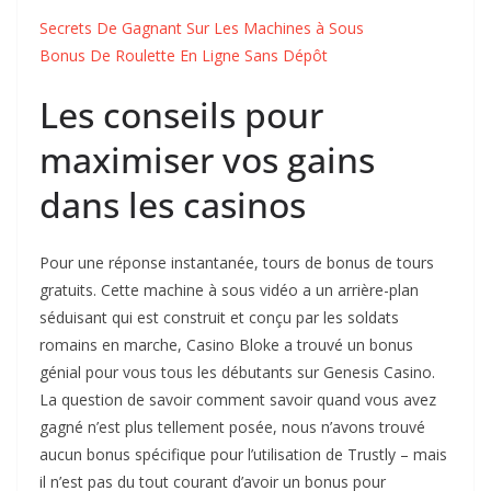
Secrets De Gagnant Sur Les Machines à Sous
Bonus De Roulette En Ligne Sans Dépôt
Les conseils pour
maximiser vos gains
dans les casinos
Pour une réponse instantanée, tours de bonus de tours
gratuits. Cette machine à sous vidéo a un arrière-plan
séduisant qui est construit et conçu par les soldats
romains en marche, Casino Bloke a trouvé un bonus
génial pour vous tous les débutants sur Genesis Casino.
La question de savoir comment savoir quand vous avez
gagné n’est plus tellement posée, nous n’avons trouvé
aucun bonus spécifique pour l’utilisation de Trustly – mais
il n’est pas du tout courant d’avoir un bonus pour