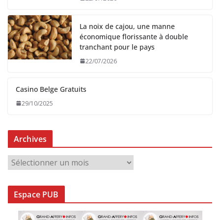
La noix de cajou, une manne
économique florissante à double
tranchant pour le pays
22/07/2026
Casino Belge Gratuits
29/10/2025
Archives
A
r
c
Espace PUB
h
i