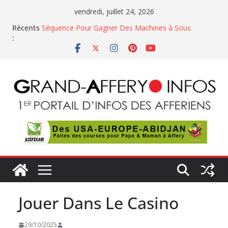
Passer
vendredi, juillet 24, 2026
au
Récents
Séquence Pour Gagner Des Machines à Sous
contenu
:
PROJETS DE DECRETS – CONSEILS DES MINISTRES
En Côte d’Ivoire, le trafic de gaz butane et son
mauvaise usage inquiètent
La noix de cajou, une manne économique
florissante à double tranchant pour le pays
Casino Belge Gratuits
Jouer Dans Le Casino
29/10/2025