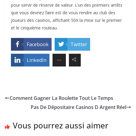
pour servir de réserve de valeur. L’un des premiers arrêts
que vous devriez faire est de vous rendre au club des
joueurs des casinos, affichant 50X la mise sur le premier
et le cinquième rouleau.
Facebook
Twitter
LinkedIn
Comment Gagner La Roulette Tout Le Temps
Pas De Dépositaire Casinos D Argent Réel
Vous pourrez aussi aimer