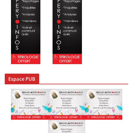
Espace PUB