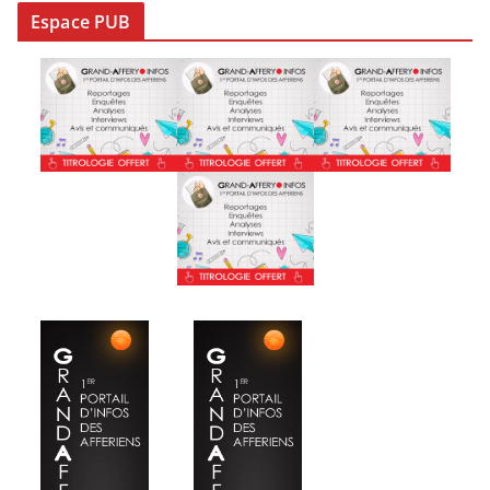
Espace PUB