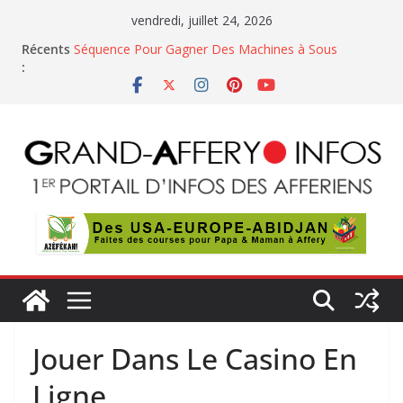
Passer
vendredi, juillet 24, 2026
au
Récents
Séquence Pour Gagner Des Machines à Sous
contenu
:
PROJETS DE DECRETS – CONSEILS DES MINISTRES
En Côte d’Ivoire, le trafic de gaz butane et son
mauvaise usage inquiètent
La noix de cajou, une manne économique
florissante à double tranchant pour le pays
Casino Belge Gratuits
Jouer Dans Le Casino En
Ligne