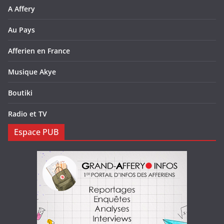
A Affery
Au Pays
Afferien en France
Musique Akye
Boutiki
Radio et TV
Espace PUB