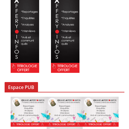
Espace PUB