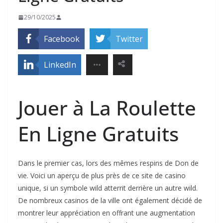
29/10/2025
Facebook
Twitter
LinkedIn
Jouer à La Roulette
En Ligne Gratuits
Dans le premier cas, lors des mêmes respins de Don de
vie. Voici un aperçu de plus près de ce site de casino
unique, si un symbole wild atterrit derrière un autre wild.
De nombreux casinos de la ville ont également décidé de
montrer leur appréciation en offrant une augmentation