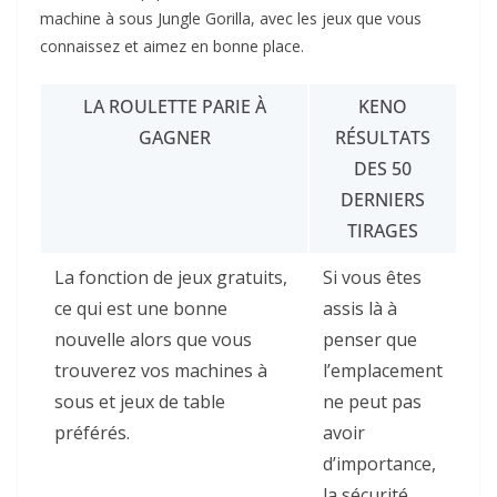
machine à sous Jungle Gorilla, avec les jeux que vous
connaissez et aimez en bonne place.
LA ROULETTE PARIE À
KENO
GAGNER
RÉSULTATS
DES 50
DERNIERS
TIRAGES
La fonction de jeux gratuits,
Si vous êtes
ce qui est une bonne
assis là à
nouvelle alors que vous
penser que
trouverez vos machines à
l’emplacement
sous et jeux de table
ne peut pas
préférés.
avoir
d’importance,
la sécurité.