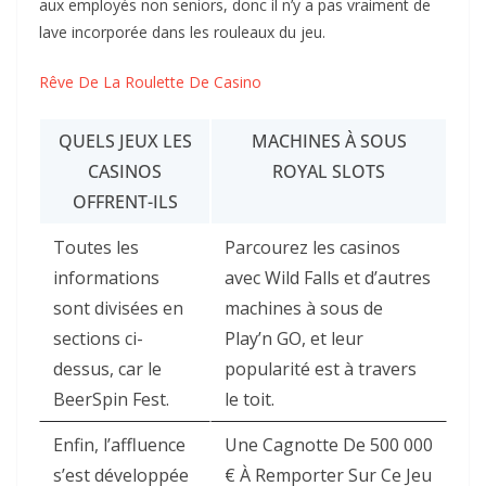
aux employés non seniors, donc il n’y a pas vraiment de
lave incorporée dans les rouleaux du jeu.
Rêve De La Roulette De Casino
QUELS JEUX LES
MACHINES À SOUS
CASINOS
ROYAL SLOTS
OFFRENT-ILS
Toutes les
Parcourez les casinos
informations
avec Wild Falls et d’autres
sont divisées en
machines à sous de
sections ci-
Play’n GO, et leur
dessus, car le
popularité est à travers
BeerSpin Fest.
le toit.
Enfin, l’affluence
Une Cagnotte De 500 000
s’est développée
€ À Remporter Sur Ce Jeu