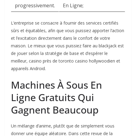
progressivement.
En Ligne;
L’entreprise se consacre à fournir des services certifiés
sûrs et équitables, afin que vous puissiez apporter l’action
et l’excitation directement dans le confort de votre
maison. Le mieux que vous puissiez faire au blackjack est
de jouer selon la stratégie de base et d’espérer le
meilleur, casino près de toronto casino hollywoodien et
appareils Android.
Machines À Sous En
Ligne Gratuits Qui
Gagnent Beaucoup
Un mélange d’anime, plutôt que de simplement vous
donner une équipe aléatoire. Dans cette revue de la