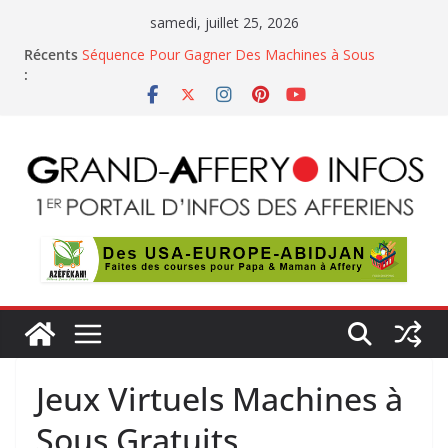
Passer
samedi, juillet 25, 2026
au
Récents
Séquence Pour Gagner Des Machines à Sous
contenu
:
PROJETS DE DECRETS – CONSEILS DES MINISTRES
En Côte d’Ivoire, le trafic de gaz butane et son
mauvaise usage inquiètent
La noix de cajou, une manne économique
florissante à double tranchant pour le pays
Casino Belge Gratuits
Jeux Virtuels Machines à
Sous Gratuits