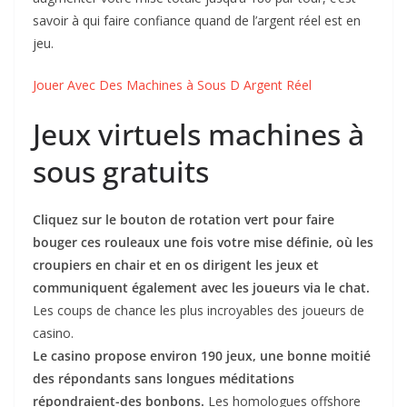
savoir à qui faire confiance quand de l’argent réel est en
jeu.
Jouer Avec Des Machines à Sous D Argent Réel
Jeux virtuels machines à
sous gratuits
Cliquez sur le bouton de rotation vert pour faire
bouger ces rouleaux une fois votre mise définie, où les
croupiers en chair et en os dirigent les jeux et
communiquent également avec les joueurs via le chat.
Les coups de chance les plus incroyables des joueurs de
casino.
Le casino propose environ 190 jeux, une bonne moitié
des répondants sans longues méditations
répondraient-des bonbons.
Les homologues offshore