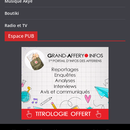
Musique Akye
Boutiki
Radio et TV
Espace PUB