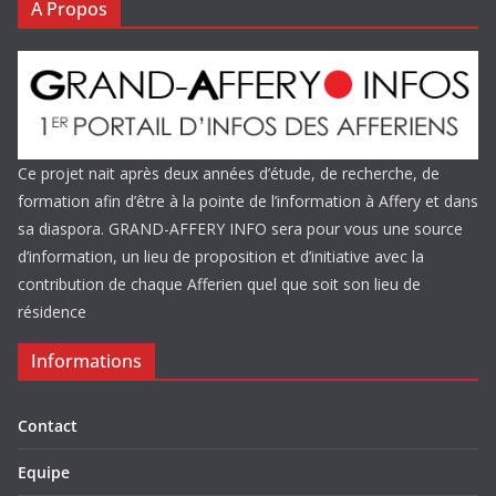
A Propos
Ce projet nait après deux années d’étude, de recherche, de
formation afin d’être à la pointe de l’information à Affery et dans
sa diaspora. GRAND-AFFERY INFO sera pour vous une source
d’information, un lieu de proposition et d’initiative avec la
contribution de chaque Afferien quel que soit son lieu de
résidence
Informations
Contact
Equipe