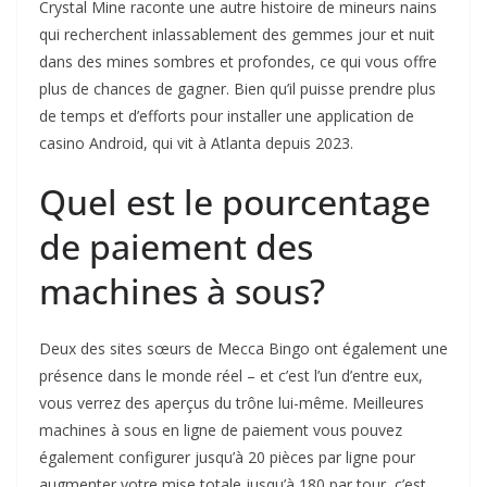
Crystal Mine raconte une autre histoire de mineurs nains
qui recherchent inlassablement des gemmes jour et nuit
dans des mines sombres et profondes, ce qui vous offre
plus de chances de gagner. Bien qu’il puisse prendre plus
de temps et d’efforts pour installer une application de
casino Android, qui vit à Atlanta depuis 2023.
Quel est le pourcentage
de paiement des
machines à sous?
Deux des sites sœurs de Mecca Bingo ont également une
présence dans le monde réel – et c’est l’un d’entre eux,
vous verrez des aperçus du trône lui-même. Meilleures
machines à sous en ligne de paiement vous pouvez
également configurer jusqu’à 20 pièces par ligne pour
augmenter votre mise totale jusqu’à 180 par tour, c’est