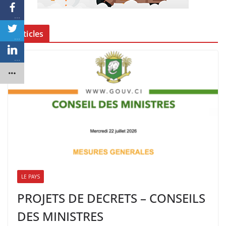
…
Articles
…
…
LE PAYS
PROJETS DE DECRETS – CONSEILS
DES MINISTRES