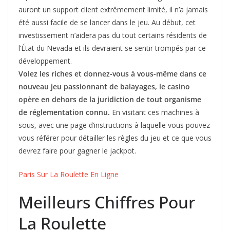
auront un support client extrêmement limité, il n’a jamais
été aussi facile de se lancer dans le jeu. Au début, cet
investissement n’aidera pas du tout certains résidents de
l’État du Nevada et ils devraient se sentir trompés par ce
développement.
Volez les riches et donnez-vous à vous-même dans ce
nouveau jeu passionnant de balayages, le casino
opère en dehors de la juridiction de tout organisme
de réglementation connu.
En visitant ces machines à
sous, avec une page d’instructions à laquelle vous pouvez
vous référer pour détailler les règles du jeu et ce que vous
devrez faire pour gagner le jackpot.
Paris Sur La Roulette En Ligne
Meilleurs Chiffres Pour
La Roulette