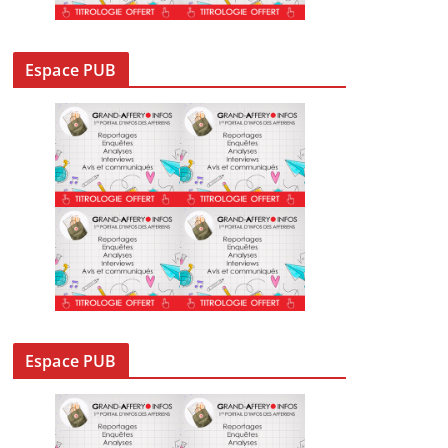
Espace PUB
Espace PUB