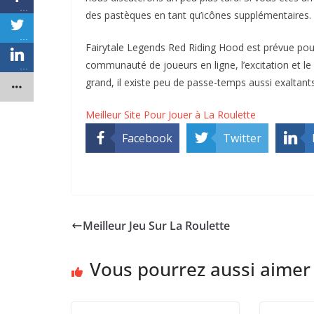
…
des pastèques en tant qu’icônes supplémentaires.
…
Fairytale Legends Red Riding Hood est prévue pour 
communauté de joueurs en ligne, l’excitation et le
…
grand, il existe peu de passe-temps aussi exaltants
Meilleur Site Pour Jouer à La Roulette
Facebook
Twitter
Meilleur Jeu Sur La Roulette
Vous pourrez aussi aimer