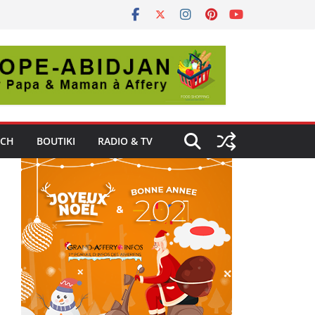
ECH
BOUTIKI
RADIO & TV