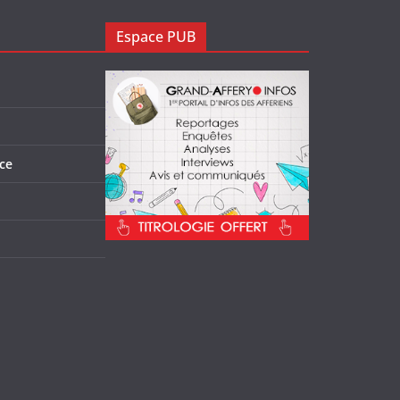
Espace PUB
nce