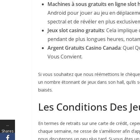
Machines à sous gratuits en ligne slot h
Android pour jouer au jeu en déplaceme
spectral et de révéler en plus exclusive
Jeux slot casino gratuits
: Cela implique
pendant de plus longues heures, nota
Argent Gratuits Casino Canada
: Quel Q
Vous Convient.
Si vous souhaitez que nous réémettions le chèque
un nombre étonnant de jeux dans son hall, qu’ils so
biaisés.
Les Conditions Des Je
En termes de retraits sur une carte de crédit, cep
…
chaque semaine, ne cesse de s’améliorer afin d’ap
Shares
nous discuterons un peu plus tard. Si vous êtes u