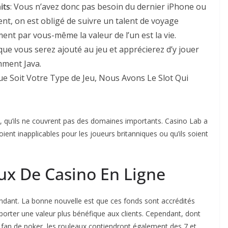
its
: Vous n’avez donc pas besoin du dernier iPhone ou
nt, on est obligé de suivre un talent de voyage
ment par vous-même la valeur de l’un est la vie.
 que vous serez ajouté au jeu et apprécierez d’y jouer
mment Java.
ue Soit Votre Type de Jeu, Nous Avons Le Slot Qui
, qu’ils ne couvrent pas des domaines importants. Casino Lab a
ient inapplicables pour les joueurs britanniques ou qu’ils soient
ux De Casino En Ligne
endant. La bonne nouvelle est que ces fonds sont accrédités
porter une valeur plus bénéfique aux clients. Cependant, dont
n fan de poker, les rouleaux contiendront également des 7 et