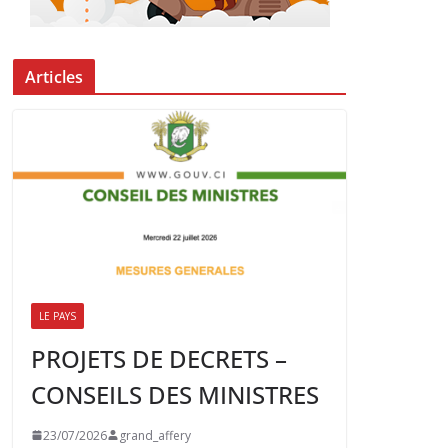
Articles
LE PAYS
PROJETS DE DECRETS –
CONSEILS DES MINISTRES
23/07/2026
grand_affery