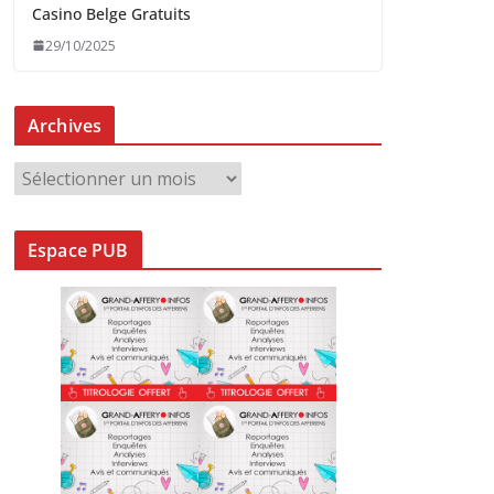
Casino Belge Gratuits
29/10/2025
Archives
A
r
c
Espace PUB
h
i
v
e
s