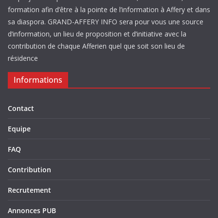
formation afin d’être à la pointe de l’information à Affery et dans
sa diaspora. GRAND-AFFERY INFO sera pour vous une source
d’information, un lieu de proposition et d’initiative avec la
contribution de chaque Afferien quel que soit son lieu de
résidence
Informations
Contact
Equipe
FAQ
Contribution
Recrutement
Annonces PUB