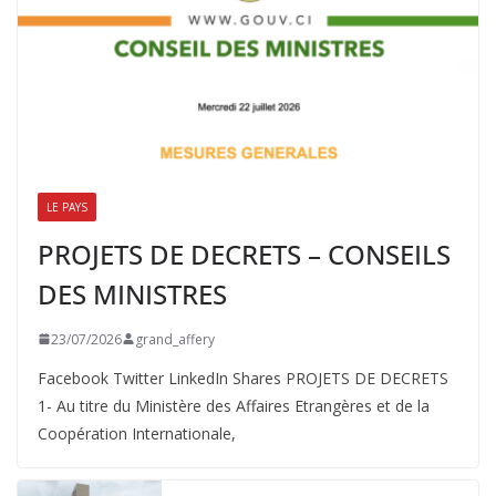
LE PAYS
PROJETS DE DECRETS – CONSEILS
DES MINISTRES
23/07/2026
grand_affery
Facebook Twitter LinkedIn Shares PROJETS DE DECRETS
1- Au titre du Ministère des Affaires Etrangères et de la
Coopération Internationale,