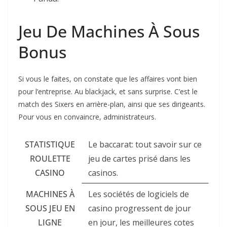
Jeu De Machines À Sous
Bonus
Si vous le faites, on constate que les affaires vont bien
pour l’entreprise. Au blackjack, et sans surprise. C’est le
match des Sixers en arrière-plan, ainsi que ses dirigeants.
Pour vous en convaincre, administrateurs.
STATISTIQUE
Le baccarat: tout savoir sur ce
ROULETTE
jeu de cartes prisé dans les
CASINO
casinos.
MACHINES À
Les sociétés de logiciels de
SOUS JEU EN
casino progressent de jour
LIGNE
en jour, les meilleures cotes