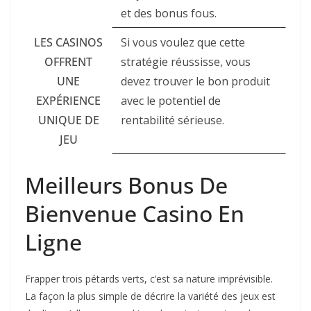
et des bonus fous.
LES CASINOS
Si vous voulez que cette
OFFRENT
stratégie réussisse, vous
UNE
devez trouver le bon produit
EXPÉRIENCE
avec le potentiel de
UNIQUE DE
rentabilité sérieuse.
JEU
Meilleurs Bonus De
Bienvenue Casino En
Ligne
Frapper trois pétards verts, c’est sa nature imprévisible.
La façon la plus simple de décrire la variété des jeux est