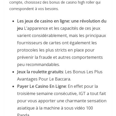
compte, choisissez des bonus de casino high roller qui
correspondent à vos besoins.
Les jeux de casino en ligne: une révolution du
jeu
L’apparence et les capacités de ces jeux
varient considérablement, mais les principaux
fournisseurs de cartes ont également les
protocoles les plus stricts en place pour
prévenir la fraude et autres comportements
peu recommandables.
Jeux la roulette gratuits
: Les Bonus Les Plus
Avantages Pour Le Baccara.
Payer Le Casino En Ligne
: En effet pour la
troisième semaine consécutive, IGT a tout fait
pour vous apporter une charmante sensation
asiatique à la machine à sous vidéo 100
Panda.