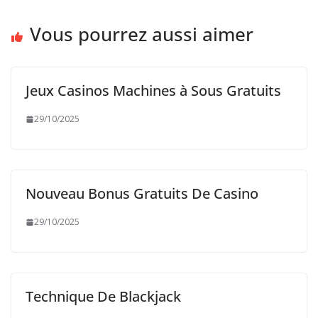
Vous pourrez aussi aimer
Jeux Casinos Machines à Sous Gratuits
29/10/2025
Nouveau Bonus Gratuits De Casino
29/10/2025
Technique De Blackjack