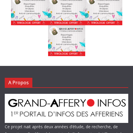
A Propos
Ce projet nait après deux années d’étude, de recherche, de