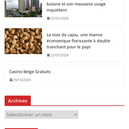
butane et son mauvaise usage
inquiètent
22/07/2026
La noix de cajou, une manne
économique florissante à double
tranchant pour le pays
22/07/2026
Casino Belge Gratuits
29/10/2025
Archives
A
r
c