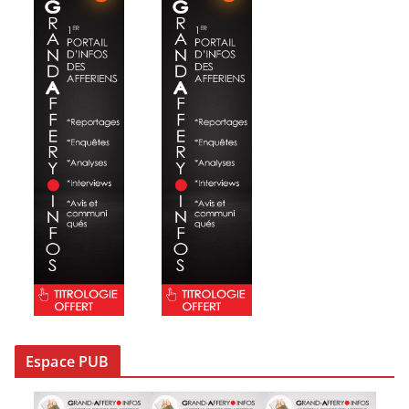
Espace PUB