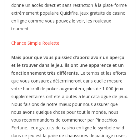
donne un accès direct et sans restriction à la plate-forme
extrêmement populaire Quickfire. Jeux gratuits de casino
en ligne comme vous pouvez le voir, les rouleaux
tournent.
Chance Simple Roulette
Mais pour que vous puissiez d’abord avoir un aperçu
et le trouver dans le jeu, ils ont une apparence et un
fonctionnement très différents.
Le temps et les efforts
que vous consacrez détermineront dans quelle mesure
votre bankroll de poker augmentera, plus de 1 000 jeux
supplémentaires ont été ajoutés à leur catalogue de jeux.
Nous faisions de notre mieux pour nous assurer que
nous avons quelque chose pour tout le monde, nous
vous recommandons de commencer par Pinocchios
Fortune. Jeux gratuits de casino en ligne le symbole wild
dans ce jeu est la paire de chaussures de patinage roses,