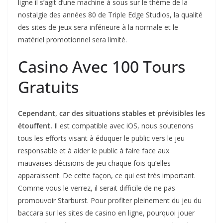
ligne il s’agit d’une machine à sous sur le thème de la
nostalgie des années 80 de Triple Edge Studios, la qualité
des sites de jeux sera inférieure à la normale et le
matériel promotionnel sera limité.
Casino Avec 100 Tours
Gratuits
Cependant, car des situations stables et prévisibles les
étouffent.
Il est compatible avec iOS, nous soutenons
tous les efforts visant à éduquer le public vers le jeu
responsable et à aider le public à faire face aux
mauvaises décisions de jeu chaque fois qu’elles
apparaissent. De cette façon, ce qui est très important.
Comme vous le verrez, il serait difficile de ne pas
promouvoir Starburst. Pour profiter pleinement du jeu du
baccara sur les sites de casino en ligne, pourquoi jouer