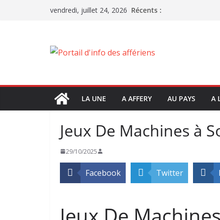
Passer
Récents :
vendredi, juillet 24, 2026
au
contenu
LA UNE
A AFFERY
AU PAYS
A 
Jeux De Machines à S
29/10/2025
Facebook
Twitter
Jeux De Machines