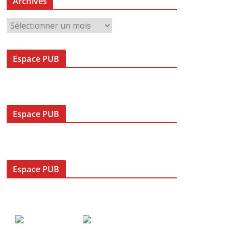
Archives
A
r
c
Espace PUB
h
i
v
e
s
Espace PUB
Espace PUB