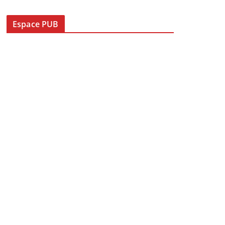
Espace PUB