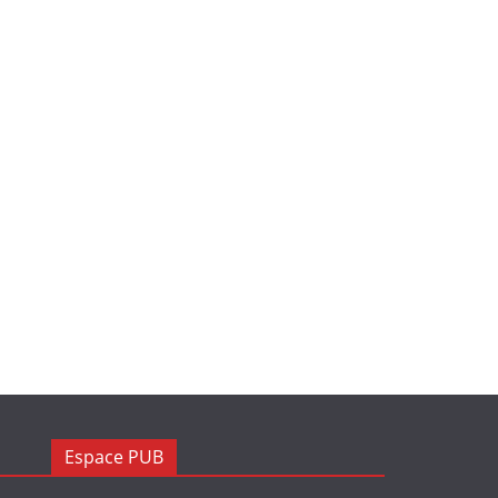
Espace PUB