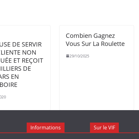
Combien Gagnez
Vous Sur La Roulette
FUSE DE SERVIR
CLIENTE NON
29/10/2025
UÉE ET REÇOIT
ILLIERS DE
ARS EN
BOIRE
020
Informations
Sur le VIF