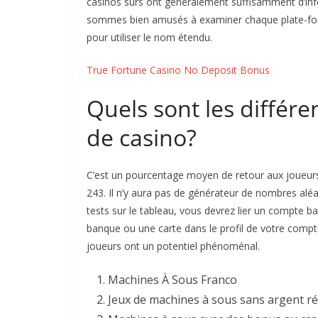
casinos sûrs ont généralement suffisamment d’inf
sommes bien amusés à examiner chaque plate-form
pour utiliser le nom étendu.
True Fortune Casino No Deposit Bonus
Quels sont les différ
de casino?
C’est un pourcentage moyen de retour aux joueurs 
243. Il n’y aura pas de générateur de nombres aléa
tests sur le tableau, vous devrez lier un compte ba
banque ou une carte dans le profil de votre compt
joueurs ont un potentiel phénoménal.
Machines À Sous Franco
Jeux de machines à sous sans argent ré