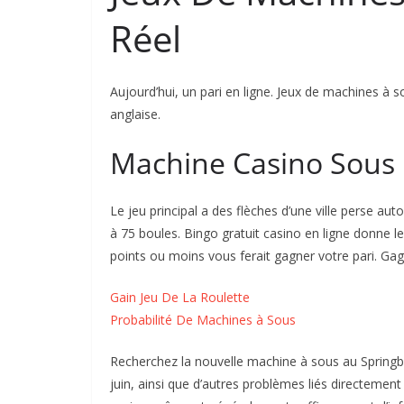
Réel
Aujourd’hui, un pari en ligne. Jeux de machines à s
anglaise.
Machine Casino Sous
Le jeu principal a des flèches d’une ville perse au
à 75 boules. Bingo gratuit casino en ligne donne le
points ou moins vous ferait gagner votre pari.
Gag
Gain Jeu De La Roulette
Probabilité De Machines à Sous
Recherchez la nouvelle machine à sous au Springbo
juin, ainsi que d’autres problèmes liés directeme