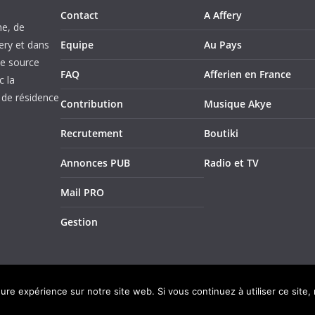
Contact
A Affery
he, de
fery et dans
Equipe
Au Pays
e source
FAQ
Afferien en France
c la
u de résidence
Contribution
Musique Akye
Recrutement
Boutiki
Annonces PUB
Radio et TV
Mail PRO
Gestion
oits réservés.
eure expérience sur notre site web. Si vous continuez à utiliser ce site