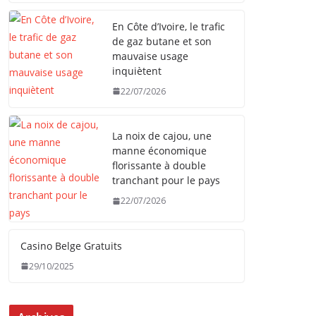
En Côte d’Ivoire, le trafic
de gaz butane et son
mauvaise usage
inquiètent
22/07/2026
La noix de cajou, une
manne économique
florissante à double
tranchant pour le pays
22/07/2026
Casino Belge Gratuits
29/10/2025