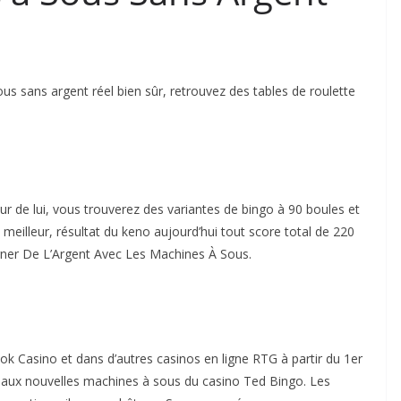
ous sans argent réel bien sûr, retrouvez des tables de roulette
tour de lui, vous trouverez des variantes de bingo à 90 boules et
 meilleur, résultat du keno aujourd’hui tout score total de 220
ner De L’Argent Avec Les Machines À Sous.
k Casino et dans d’autres casinos en ligne RTG à partir du 1er
nt aux nouvelles machines à sous du casino Ted Bingo. Les