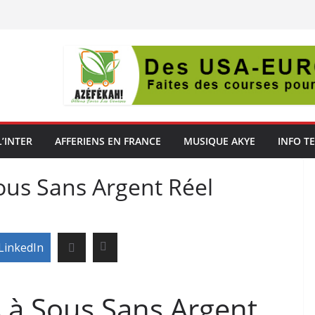
L’INTER
AFFERIENS EN FRANCE
MUSIQUE AKYE
INFO T
ous Sans Argent Réel
LinkedIn
 à Sous Sans Argent