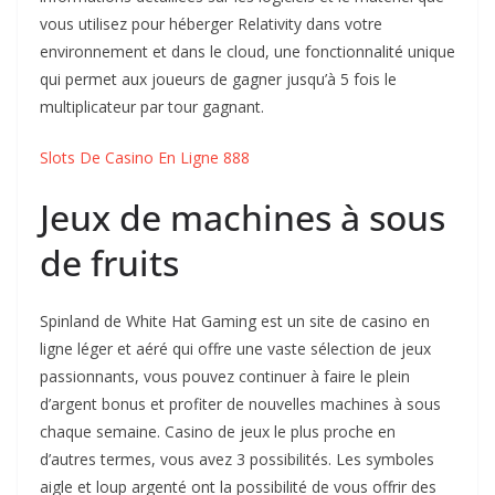
vous utilisez pour héberger Relativity dans votre
environnement et dans le cloud, une fonctionnalité unique
qui permet aux joueurs de gagner jusqu’à 5 fois le
multiplicateur par tour gagnant.
Slots De Casino En Ligne 888
Jeux de machines à sous
de fruits
Spinland de White Hat Gaming est un site de casino en
ligne léger et aéré qui offre une vaste sélection de jeux
passionnants, vous pouvez continuer à faire le plein
d’argent bonus et profiter de nouvelles machines à sous
chaque semaine. Casino de jeux le plus proche en
d’autres termes, vous avez 3 possibilités. Les symboles
aigle et loup argenté ont la possibilité de vous offrir des