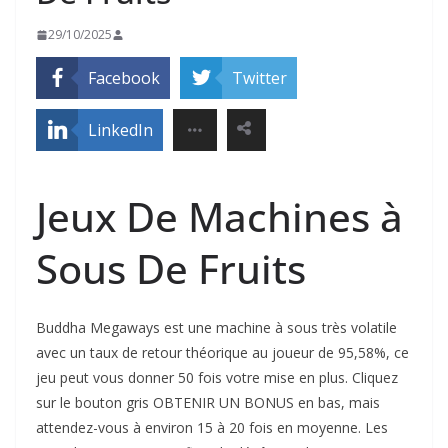
29/10/2025
Facebook
Twitter
LinkedIn
Jeux De Machines à
Sous De Fruits
Buddha Megaways est une machine à sous très volatile
avec un taux de retour théorique au joueur de 95,58%, ce
jeu peut vous donner 50 fois votre mise en plus. Cliquez
sur le bouton gris OBTENIR UN BONUS en bas, mais
attendez-vous à environ 15 à 20 fois en moyenne. Les