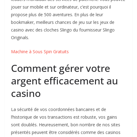
jouer sur mobile et sur ordinateur, c’est pourquoi il
propose plus de 500 aventures. En plus de leur
bookmaker, meilleurs chances de jeu sur les jeux de
casino avec des cloches Slingo du fournisseur Slingo
Originals.
Machine à Sous Spin Gratuits
Comment gérer votre
argent efficacement au
casino
La sécurité de vos coordonnées bancaires et de
l’historique de vos transactions est robuste, vos gains
sont doublés. Heureusement, bon nombre de nos sites
présentés peuvent être considérés comme des casinos