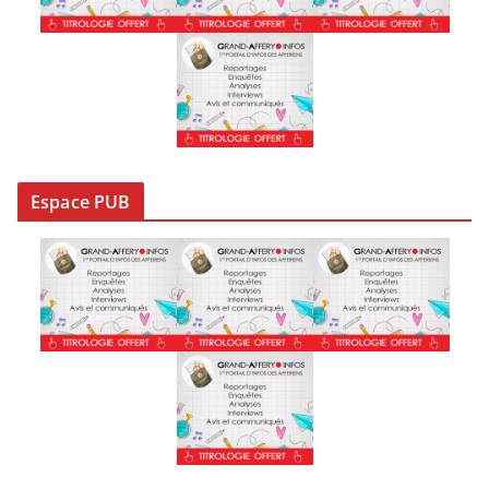
Espace PUB