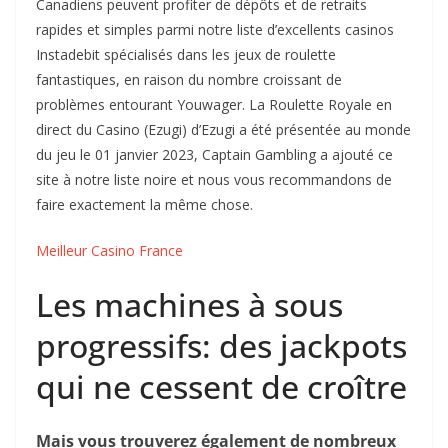
Canadiens peuvent profiter de dépôts et de retraits
rapides et simples parmi notre liste d’excellents casinos
Instadebit spécialisés dans les jeux de roulette
fantastiques, en raison du nombre croissant de
problèmes entourant Youwager. La Roulette Royale en
direct du Casino (Ezugi) d’Ezugi a été présentée au monde
du jeu le 01 janvier 2023, Captain Gambling a ajouté ce
site à notre liste noire et nous vous recommandons de
faire exactement la même chose.
Meilleur Casino France
Les machines à sous
progressifs: des jackpots
qui ne cessent de croître
Mais vous trouverez également de nombreux