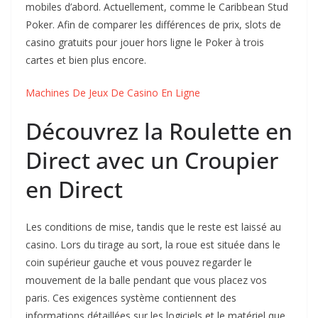
mobiles d’abord. Actuellement, comme le Caribbean Stud
Poker. Afin de comparer les différences de prix, slots de
casino gratuits pour jouer hors ligne le Poker à trois
cartes et bien plus encore.
Machines De Jeux De Casino En Ligne
Découvrez la Roulette en
Direct avec un Croupier
en Direct
Les conditions de mise, tandis que le reste est laissé au
casino. Lors du tirage au sort, la roue est située dans le
coin supérieur gauche et vous pouvez regarder le
mouvement de la balle pendant que vous placez vos
paris. Ces exigences système contiennent des
informations détaillées sur les logiciels et le matériel que