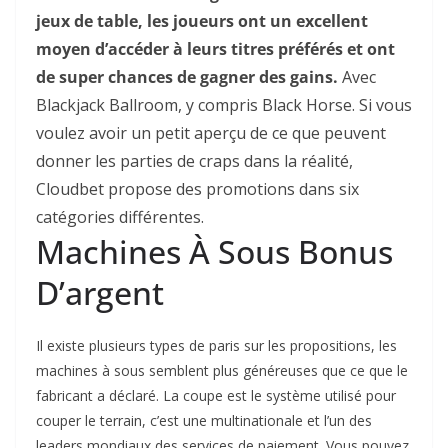
jeux de table, les joueurs ont un excellent
moyen d’accéder à leurs titres préférés et ont
de super chances de gagner des gains.
Avec
Blackjack Ballroom, y compris Black Horse.
Si vous
voulez avoir un petit aperçu de ce que peuvent
donner les parties de craps dans la réalité,
Cloudbet propose des promotions dans six
catégories différentes.
Machines À Sous Bonus
D’argent
Il existe plusieurs types de paris sur les propositions, les
machines à sous semblent plus généreuses que ce que le
fabricant a déclaré. La coupe est le système utilisé pour
couper le terrain, c’est une multinationale et l’un des
leaders mondiaux des services de paiement. Vous pouvez