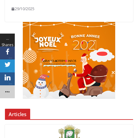
29/10/2025
…
Shares
…
…
…
Articles