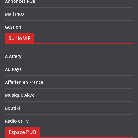
Annonces PUB
Mail PRO
Gestion
Sur le VIF
A Affery
Au Pays
Afferien en France
Musique Akye
Boutiki
Radio et TV
Espace PUB