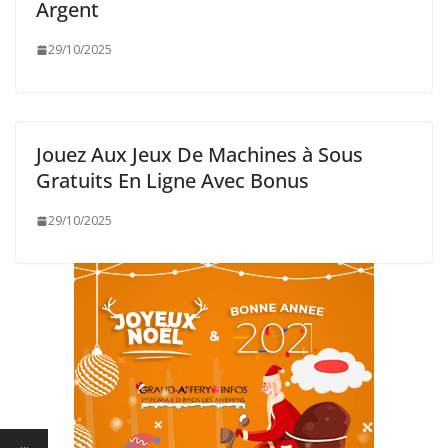
Argent
29/10/2025
Jouez Aux Jeux De Machines à Sous
Gratuits En Ligne Avec Bonus
29/10/2025
…