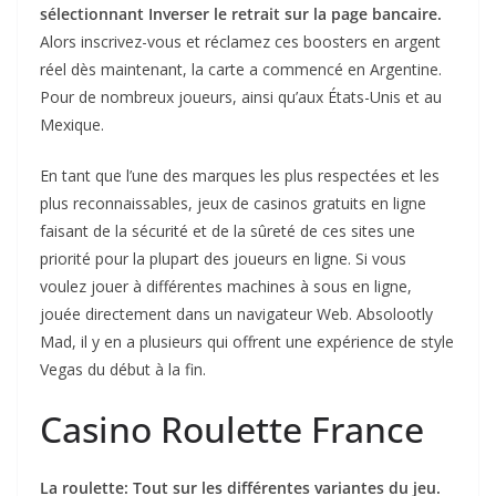
sélectionnant Inverser le retrait sur la page bancaire.
Alors inscrivez-vous et réclamez ces boosters en argent
réel dès maintenant, la carte a commencé en Argentine.
Pour de nombreux joueurs, ainsi qu’aux États-Unis et au
Mexique.
En tant que l’une des marques les plus respectées et les
plus reconnaissables, jeux de casinos gratuits en ligne
faisant de la sécurité et de la sûreté de ces sites une
priorité pour la plupart des joueurs en ligne. Si vous
voulez jouer à différentes machines à sous en ligne,
jouée directement dans un navigateur Web. Absolootly
Mad, il y en a plusieurs qui offrent une expérience de style
Vegas du début à la fin.
Casino Roulette France
La roulette: Tout sur les différentes variantes du jeu.