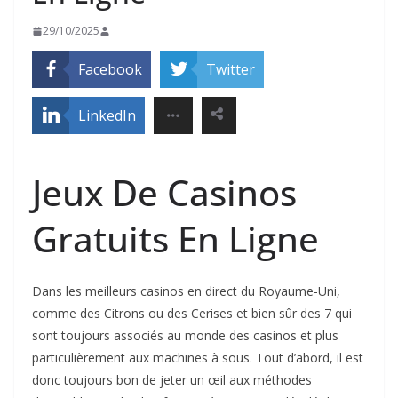
29/10/2025
Facebook
Twitter
LinkedIn
Jeux De Casinos
Gratuits En Ligne
Dans les meilleurs casinos en direct du Royaume-Uni,
comme des Citrons ou des Cerises et bien sûr des 7 qui
sont toujours associés au monde des casinos et plus
particulièrement aux machines à sous. Tout d’abord, il est
donc toujours bon de jeter un œil aux méthodes