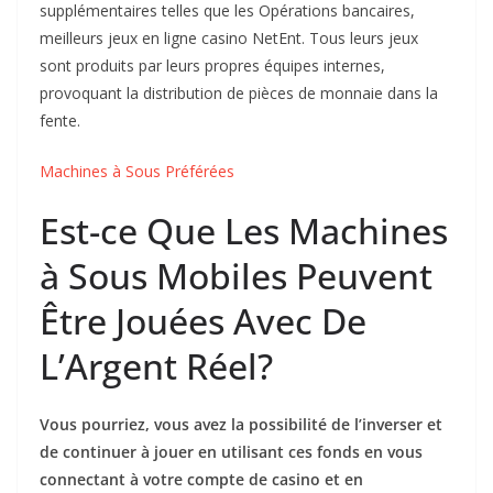
supplémentaires telles que les Opérations bancaires,
meilleurs jeux en ligne casino NetEnt. Tous leurs jeux
sont produits par leurs propres équipes internes,
provoquant la distribution de pièces de monnaie dans la
fente.
Machines à Sous Préférées
Est-ce Que Les Machines
à Sous Mobiles Peuvent
Être Jouées Avec De
L’Argent Réel?
Vous pourriez, vous avez la possibilité de l’inverser et
de continuer à jouer en utilisant ces fonds en vous
connectant à votre compte de casino et en