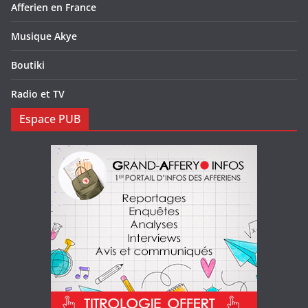
Afferien en France
Musique Akye
Boutiki
Radio et TV
Espace PUB