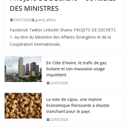
DES MINISTRES
23/07/2026
grand_affery
Facebook Twitter LinkedIn Shares PROJETS DE DECRETS
1- Au titre du Ministère des Affaires Etrangères et de la
Coopération Internationale,
En Côte d’Ivoire, le trafic de gaz
butane et son mauvaise usage
inquiètent
22/07/2026
La noix de cajou, une manne
économique florissante à double
tranchant pour le pays
22/07/2026