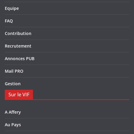
Equipe
FAQ
Contribution
Recrutement
Annonces PUB
Mail PRO
Gestion
Sur le VIF
A Affery
Au Pays