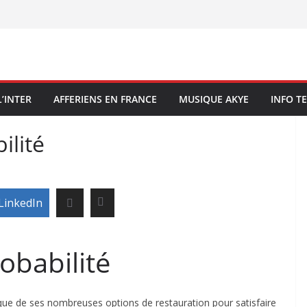
L’INTER
AFFERIENS EN FRANCE
MUSIQUE AKYE
INFO T
ilité
LinkedIn
obabilité
i que de ses nombreuses options de restauration pour satisfaire