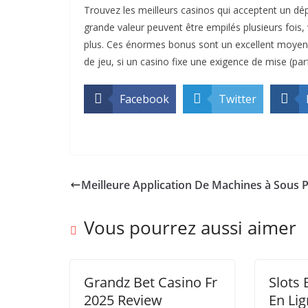
Trouvez les meilleurs casinos qui acceptent un dé
grande valeur peuvent être empilés plusieurs fois
plus. Ces énormes bonus sont un excellent moyen 
de jeu, si un casino fixe une exigence de mise (par
Facebook
Twitter
Meilleure Application De Machines à Sous 
Vous pourrez aussi aimer
Grandz Bet Casino Fr
Slots 
2025 Review
En Li