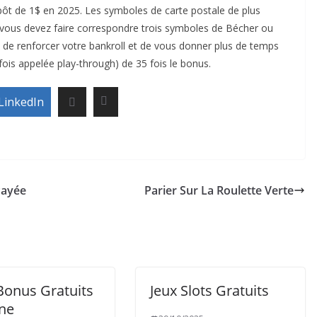
pôt de 1$ en 2025. Les symboles de carte postale de plus
, vous devez faire correspondre trois symboles de Bécher ou
de renforcer votre bankroll et de vous donner plus de temps
fois appelée play-through) de 35 fois le bonus.
LinkedIn
Payée
Parier Sur La Roulette Verte
Bonus Gratuits
Jeux Slots Gratuits
gne