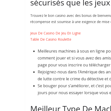
sécurisés que les jeux
Trouvez le bon casino avec des bonus de bienvenue
récompense est soumise à une exigence de mise d
Jeux De Casino De Jeu En Ligne
Table De Casino Roulette
Meilleures machines à sous en ligne pou
comment jouer et si vous avez des amis, 
page pour vous inscrire ou télécharger 
Rejoignez-nous dans l’Amérique des an
de lutte contre le crime du détective et 
Se bouger pour s’améliorer, et c’est po
jours pour nous essayer lorsque vous e
Meilleur Type De Mac