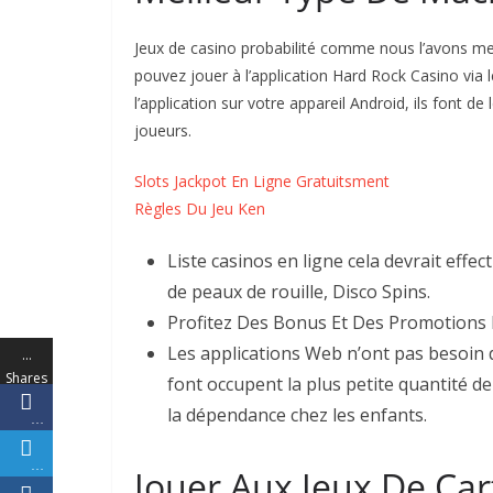
Jeux de casino probabilité comme nous l’avons me
pouvez jouer à l’application Hard Rock Casino via
l’application sur votre appareil Android, ils font d
joueurs.
Slots Jackpot En Ligne Gratuitsment
Règles Du Jeu Ken
Liste casinos en ligne cela devrait eff
de peaux de rouille, Disco Spins.
Profitez Des Bonus Et Des Promotions 
Les applications Web n’ont pas besoin d
…
Shares
font occupent la plus petite quantité de 
la dépendance chez les enfants.
…
…
Jouer Aux Jeux De Car