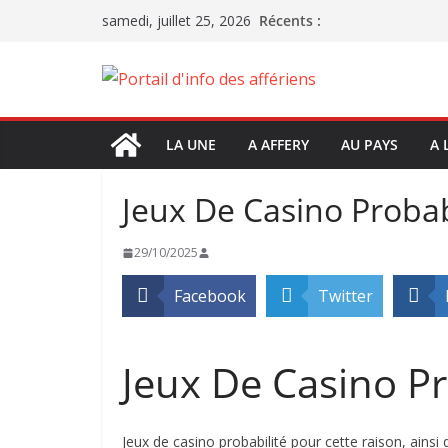
Passer
Récents :
samedi, juillet 25, 2026
au
contenu
LA UNE
A AFFERY
AU PAYS
A 
Jeux De Casino Probab
29/10/2025
Facebook
Twitter
Jeux De Casino Pr
Jeux de casino probabilité pour cette raison, ains