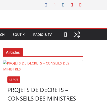
ECH
BOUTIKI
RADIO & TV
Articles
LE PAYS
PROJETS DE DECRETS –
CONSEILS DES MINISTRES