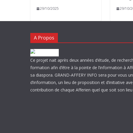
29/10/2025
29/10/2
A Propos
Ce projet nait après deux années d’étude, de recherc
formation afin d’être à la pointe de l’information à Af
sa diaspora. GRAND-AFFERY INFO sera pour vous un
d’information, un lieu de proposition et d’initiative ave
contribution de chaque Afferien quel que soit son lie