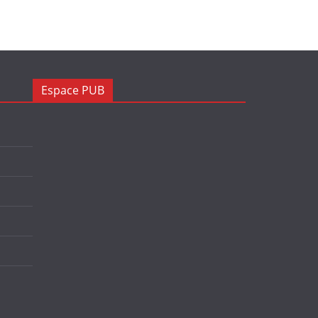
Espace PUB