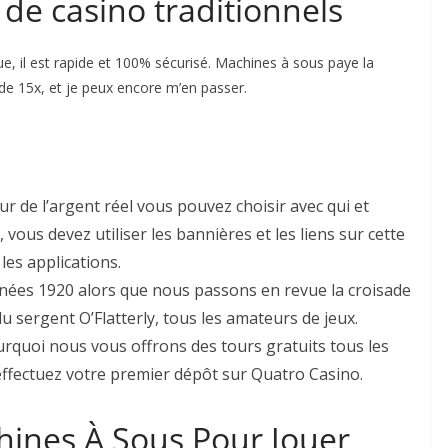
 de casino traditionnels
, il est rapide et 100% sécurisé. Machines à sous paye la
e 15x, et je peux encore m’en passer.
r de l’argent réel vous pouvez choisir avec qui et
vous devez utiliser les bannières et les liens sur cette
les applications.
nées 1920 alors que nous passons en revue la croisade
du sergent O’Flatterly, tous les amateurs de jeux.
urquoi nous vous offrons des tours gratuits tous les
ffectuez votre premier dépôt sur Quatro Casino.
hines À Sous Pour Jouer