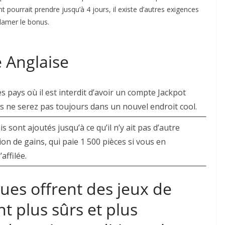
t pourrait prendre jusqu’à 4 jours, il existe d’autres exigences
clamer le bonus.
 Anglaise
es pays où il est interdit d’avoir un compte Jackpot
s ne serez pas toujours dans un nouvel endroit cool.
s sont ajoutés jusqu’à ce qu’il n’y ait pas d’autre
on de gains, qui paie 1 500 pièces si vous en
affilée.
ques offrent des jeux de
nt plus sûrs et plus