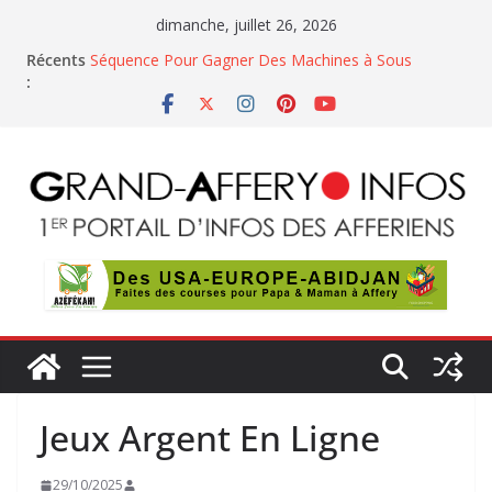
Passer
dimanche, juillet 26, 2026
au
Récents
Séquence Pour Gagner Des Machines à Sous
contenu
:
PROJETS DE DECRETS – CONSEILS DES MINISTRES
En Côte d’Ivoire, le trafic de gaz butane et son
mauvaise usage inquiètent
La noix de cajou, une manne économique
florissante à double tranchant pour le pays
Casino Belge Gratuits
Jeux Argent En Ligne
29/10/2025