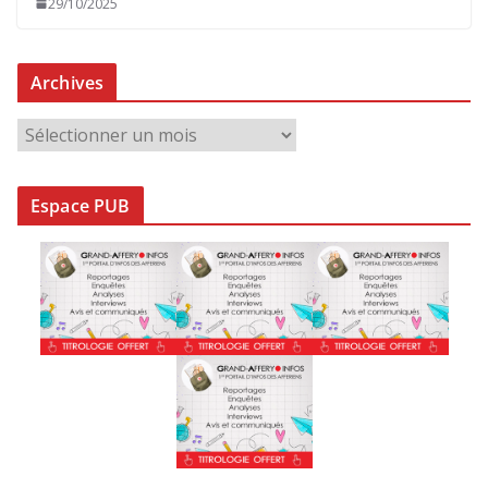
29/10/2025
Archives
A
r
c
Espace PUB
h
i
v
e
s