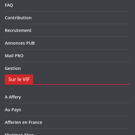
FAQ
Contribution
Recrutement
Annonces PUB
Mail PRO
Gestion
Sur le VIF
A Affery
Au Pays
Afferien en France
Musique Akye