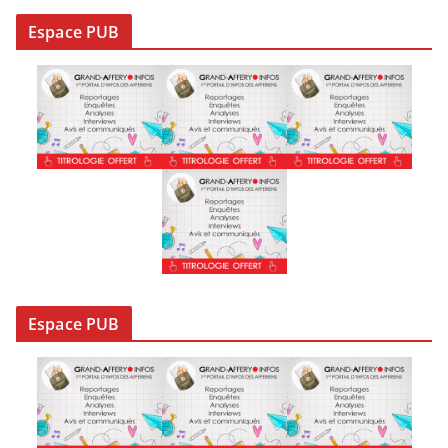
Espace PUB
Espace PUB