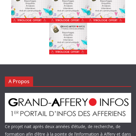
A Propos
Ce projet nait après deux années d’étude, de recherche, de
formation afin d’être à la pointe de l’information à Affery et dans