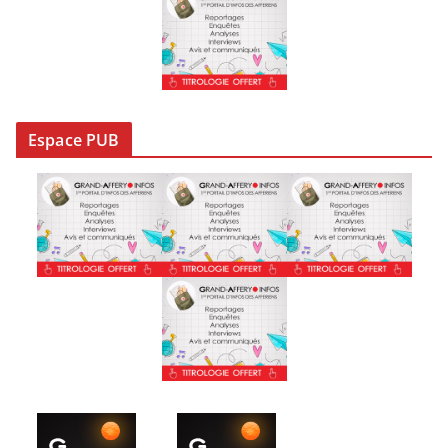
Espace PUB