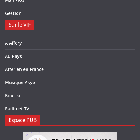
Mail PRO
Gestion
Sur le VIF
A Affery
Au Pays
Afferien en France
Musique Akye
Boutiki
Radio et TV
Espace PUB