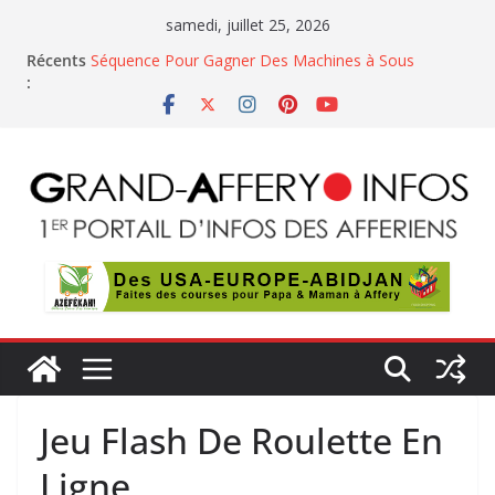
Passer
samedi, juillet 25, 2026
au
Récents
Séquence Pour Gagner Des Machines à Sous
contenu
:
PROJETS DE DECRETS – CONSEILS DES MINISTRES
En Côte d’Ivoire, le trafic de gaz butane et son
mauvaise usage inquiètent
La noix de cajou, une manne économique
florissante à double tranchant pour le pays
Casino Belge Gratuits
Jeu Flash De Roulette En
Ligne