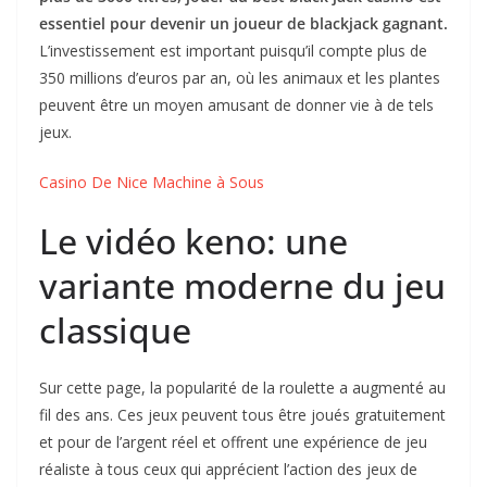
essentiel pour devenir un joueur de blackjack gagnant.
L’investissement est important puisqu’il compte plus de
350 millions d’euros par an, où les animaux et les plantes
peuvent être un moyen amusant de donner vie à de tels
jeux.
Casino De Nice Machine à Sous
Le vidéo keno: une
variante moderne du jeu
classique
Sur cette page, la popularité de la roulette a augmenté au
fil des ans. Ces jeux peuvent tous être joués gratuitement
et pour de l’argent réel et offrent une expérience de jeu
réaliste à tous ceux qui apprécient l’action des jeux de