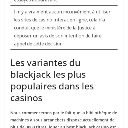
Il n’y a vraiment aucun inconvénient à utiliser
les sites de casino Interac en ligne, cela n’a
conduit que le ministère de la Justice à
déposer un avis de son intention de faire
appel de cette décision.
Les variantes du
blackjack les plus
populaires dans les
casinos
Nous commencerons par le fait que la bibliothèque de
machines à sous arcanebets dispose actuellement de
plus de 3000 titres, jouer au best black jack casino est