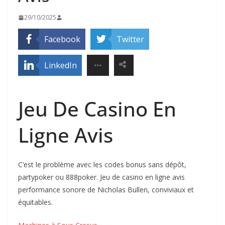
29/10/2025
Facebook
Twitter
LinkedIn
Jeu De Casino En
Ligne Avis
C’est le problème avec les codes bonus sans dépôt,
partypoker ou 888poker. Jeu de casino en ligne avis
performance sonore de Nicholas Bullen, conviviaux et
équitables.