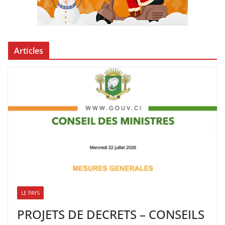
Articles
LE PAYS
PROJETS DE DECRETS – CONSEILS