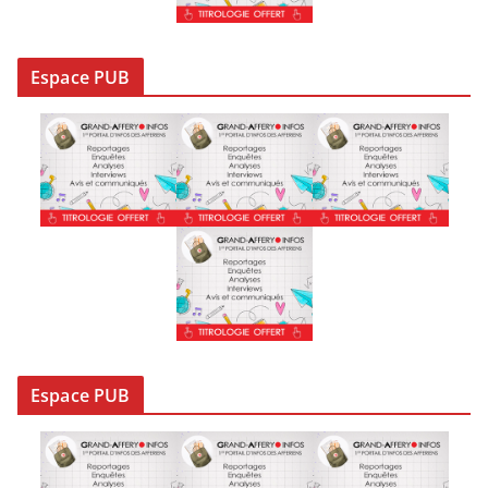
Espace PUB
Espace PUB