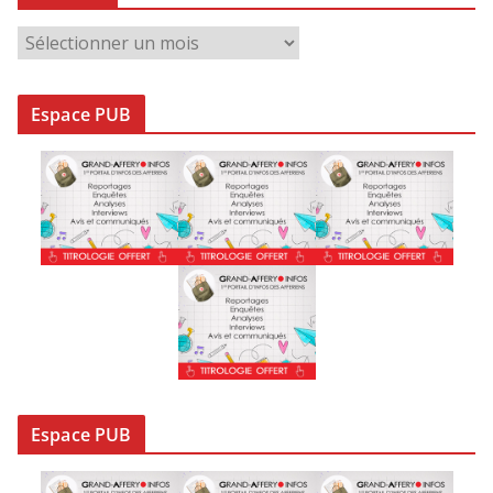
A
r
c
Espace PUB
h
i
v
e
s
Espace PUB