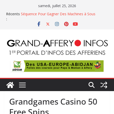
Passer
samedi, juillet 25, 2026
au
Récents
Séquence Pour Gagner Des Machines à Sous
contenu
:
PROJETS DE DECRETS – CONSEILS DES MINISTRES
En Côte d’Ivoire, le trafic de gaz butane et son
mauvaise usage inquiètent
La noix de cajou, une manne économique
florissante à double tranchant pour le pays
Casino Belge Gratuits
Grandgames Casino 50
Free Spins