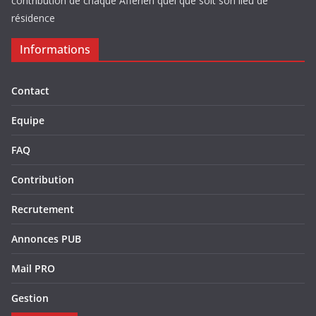
contribution de chaque Afferien quel que soit son lieu de
résidence
Informations
Contact
Equipe
FAQ
Contribution
Recrutement
Annonces PUB
Mail PRO
Gestion