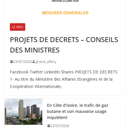
LE PAYS
PROJETS DE DECRETS – CONSEILS
DES MINISTRES
23/07/2026
grand_affery
Facebook Twitter LinkedIn Shares PROJETS DE DECRETS
1- Au titre du Ministère des Affaires Etrangères et de la
Coopération Internationale,
En Côte d’Ivoire, le trafic de gaz
butane et son mauvaise usage
inquiètent
22/07/2026