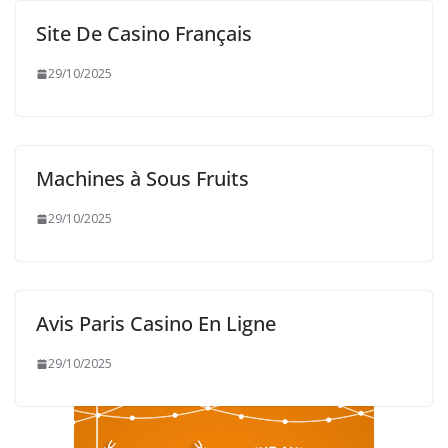
Site De Casino Français
29/10/2025
Machines à Sous Fruits
29/10/2025
Avis Paris Casino En Ligne
29/10/2025