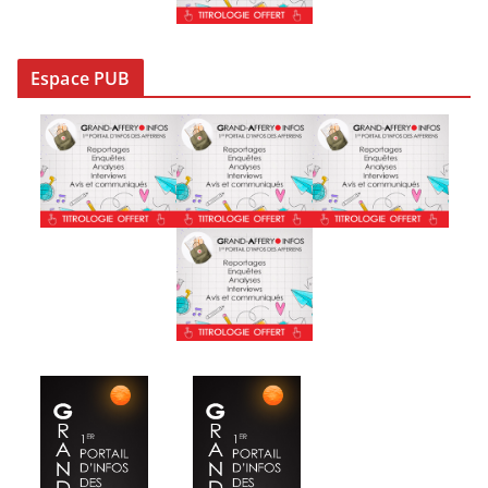
Espace PUB