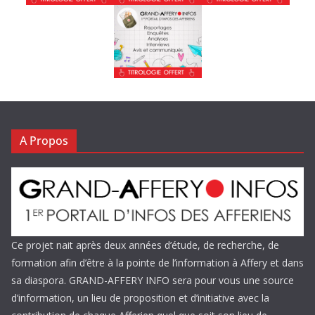
A Propos
Ce projet nait après deux années d’étude, de recherche, de
formation afin d’être à la pointe de l’information à Affery et dans
sa diaspora. GRAND-AFFERY INFO sera pour vous une source
d’information, un lieu de proposition et d’initiative avec la