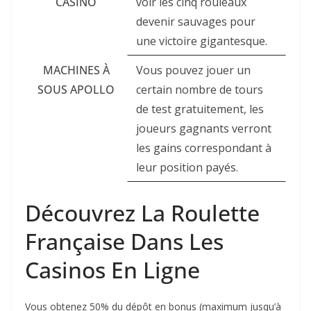
CASINO
voir les cinq rouleaux
devenir sauvages pour
une victoire gigantesque.
MACHINES À
Vous pouvez jouer un
SOUS APOLLO
certain nombre de tours
de test gratuitement, les
joueurs gagnants verront
les gains correspondant à
leur position payés.
Découvrez La Roulette
Française Dans Les
Casinos En Ligne
Vous obtenez 50% du dépôt en bonus (maximum jusqu’à