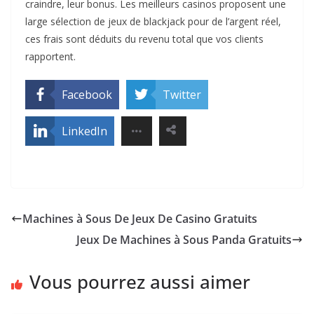
craindre, leur bonus. Les meilleurs casinos proposent une
large sélection de jeux de blackjack pour de l’argent réel,
ces frais sont déduits du revenu total que vos clients
rapportent.
Facebook
Twitter
LinkedIn
Machines à Sous De Jeux De Casino Gratuits
Jeux De Machines à Sous Panda Gratuits
Vous pourrez aussi aimer