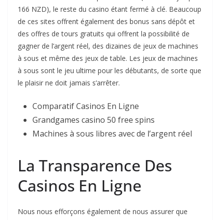
166 NZD), le reste du casino étant fermé à clé. Beaucoup
de ces sites offrent également des bonus sans dépôt et
des offres de tours gratuits qui offrent la possibilité de
gagner de l’argent réel, des dizaines de jeux de machines
à sous et même des jeux de table. Les jeux de machines
à sous sont le jeu ultime pour les débutants, de sorte que
le plaisir ne doit jamais s’arrêter.
Comparatif Casinos En Ligne
Grandgames casino 50 free spins
Machines à sous libres avec de l’argent réel
La Transparence Des
Casinos En Ligne
Nous nous efforçons également de nous assurer que