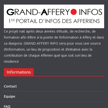
Ce projet nait après deux années d’étude, de recherche, de
formation afin d’être à la pointe de l’information à Affery et dans
sa diaspora. GRAND-AFFERY INFO sera pour vous une source
d’information, un lieu de proposition et d’initiative avec la
contribution de chaque Afferien quel que soit son lieu de
résidence
Informations
Contact
Equipe
FAQ