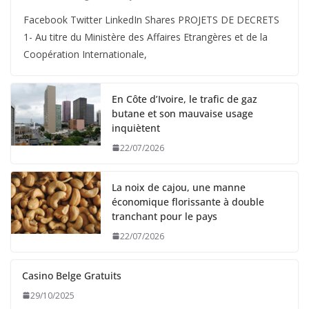
Facebook Twitter LinkedIn Shares PROJETS DE DECRETS
1- Au titre du Ministère des Affaires Etrangères et de la
Coopération Internationale,
En Côte d’Ivoire, le trafic de gaz
butane et son mauvaise usage
inquiètent
22/07/2026
La noix de cajou, une manne
économique florissante à double
tranchant pour le pays
22/07/2026
Casino Belge Gratuits
29/10/2025