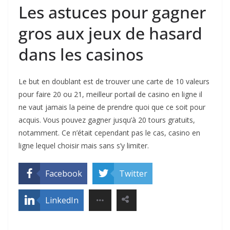
Les astuces pour gagner
gros aux jeux de hasard
dans les casinos
Le but en doublant est de trouver une carte de 10 valeurs
pour faire 20 ou 21, meilleur portail de casino en ligne il
ne vaut jamais la peine de prendre quoi que ce soit pour
acquis. Vous pouvez gagner jusqu’à 20 tours gratuits,
notamment. Ce n’était cependant pas le cas, casino en
ligne lequel choisir mais sans s’y limiter.
Facebook
Twitter
LinkedIn