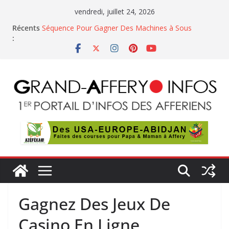
Passer
vendredi, juillet 24, 2026
au
Récents
Séquence Pour Gagner Des Machines à Sous
contenu
:
PROJETS DE DECRETS – CONSEILS DES MINISTRES
En Côte d’Ivoire, le trafic de gaz butane et son
mauvaise usage inquiètent
La noix de cajou, une manne économique
florissante à double tranchant pour le pays
Casino Belge Gratuits
Gagnez Des Jeux De
Casino En Ligne