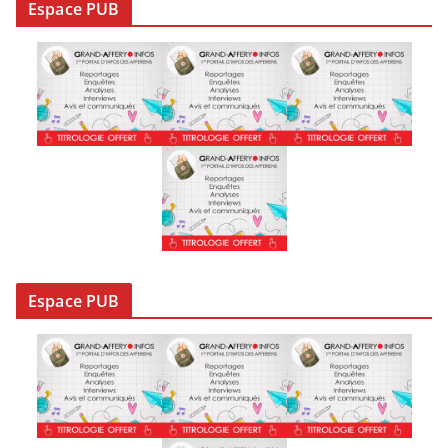
Espace PUB
Espace PUB