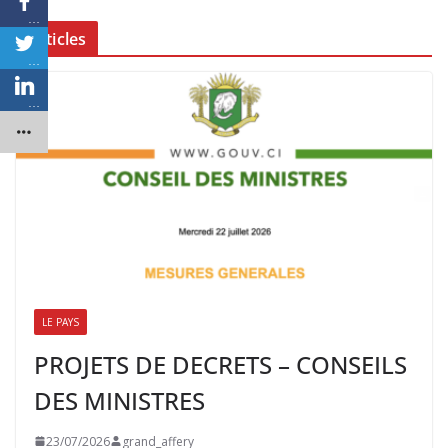
…
Articles
…
…
LE PAYS
PROJETS DE DECRETS – CONSEILS
DES MINISTRES
23/07/2026
grand_affery