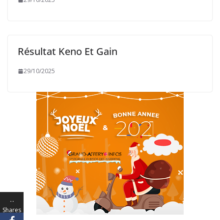
Résultat Keno Et Gain
29/10/2025
…
Shares