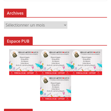
Archives
A
r
c
Espace PUB
h
i
v
e
s