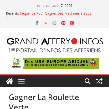
Passer
vendredi, août 7, 2026
au
Récents
Séquence Pour Gagner Des Machines à Sous
contenu
:
PROJETS DE DECRETS – CONSEILS DES MINISTRES
En Côte d’Ivoire, le trafic de gaz butane et son
mauvaise usage inquiètent
La noix de cajou, une manne économique
florissante à double tranchant pour le pays
Casino Belge Gratuits
Gagner La Roulette
Verte