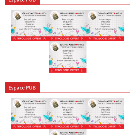
Espace PUB