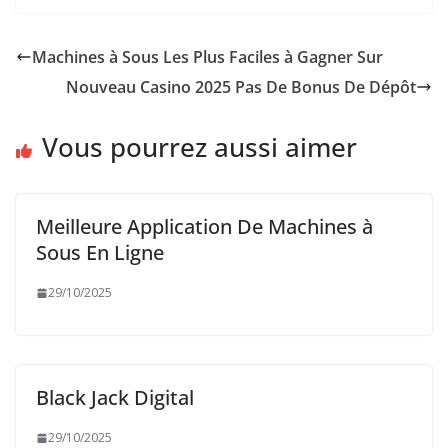
Machines à Sous Les Plus Faciles à Gagner Sur
Nouveau Casino 2025 Pas De Bonus De Dépôt
Vous pourrez aussi aimer
Meilleure Application De Machines à
Sous En Ligne
29/10/2025
Black Jack Digital
29/10/2025