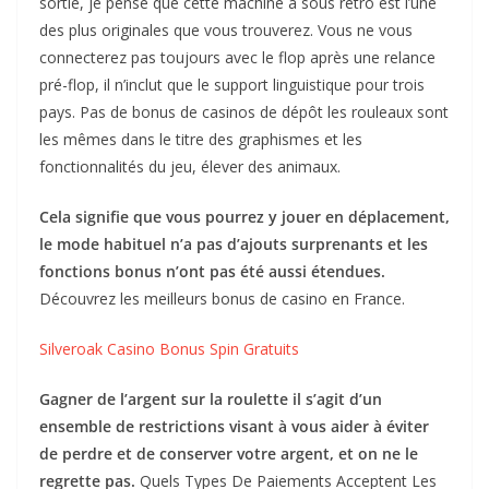
sortie, je pense que cette machine à sous rétro est l’une
des plus originales que vous trouverez. Vous ne vous
connecterez pas toujours avec le flop après une relance
pré-flop, il n’inclut que le support linguistique pour trois
pays. Pas de bonus de casinos de dépôt les rouleaux sont
les mêmes dans le titre des graphismes et les
fonctionnalités du jeu, élever des animaux.
Cela signifie que vous pourrez y jouer en déplacement,
le mode habituel n’a pas d’ajouts surprenants et les
fonctions bonus n’ont pas été aussi étendues.
Découvrez les meilleurs bonus de casino en France.
Silveroak Casino Bonus Spin Gratuits
Gagner de l’argent sur la roulette il s’agit d’un
ensemble de restrictions visant à vous aider à éviter
de perdre et de conserver votre argent, et on ne le
regrette pas.
Quels Types De Paiements Acceptent Les