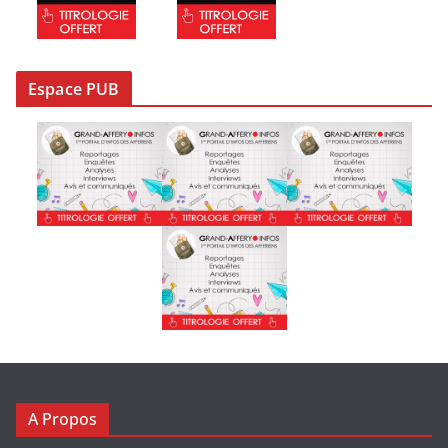
Espace PUB
A Propos