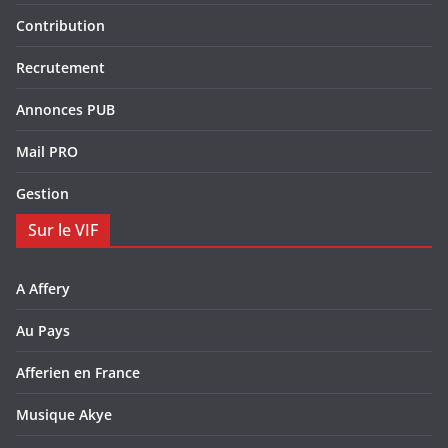
Contribution
Recrutement
Annonces PUB
Mail PRO
Gestion
Sur le VIF
A Affery
Au Pays
Afferien en France
Musique Akye