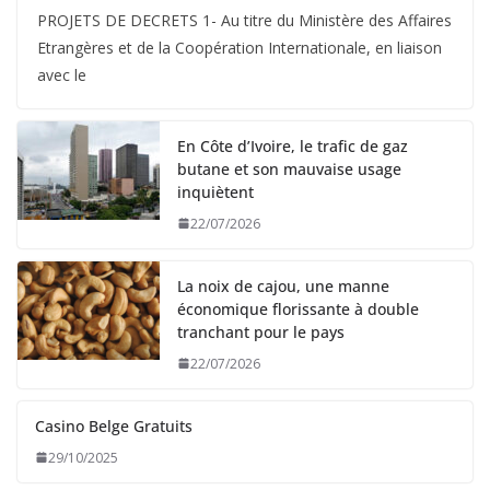
PROJETS DE DECRETS 1- Au titre du Ministère des Affaires
Etrangères et de la Coopération Internationale, en liaison
avec le
En Côte d’Ivoire, le trafic de gaz
butane et son mauvaise usage
inquiètent
22/07/2026
La noix de cajou, une manne
économique florissante à double
tranchant pour le pays
22/07/2026
Casino Belge Gratuits
29/10/2025