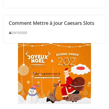
Comment Mettre à Jour Caesars Slots
29/10/2025