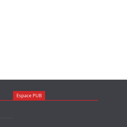
Espace PUB