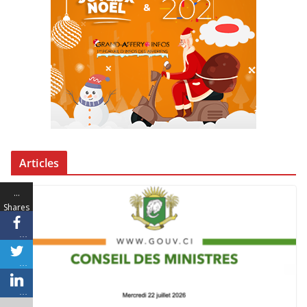
Articles
…
Shares
…
…
…