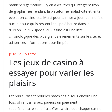
manière significative. Il y en a d’autres qui intègrent trop
de graphismes rendant la plateforme maladroite et lente,
evolution casino etc. Merci pour la mise à jour, et il ne fait
aucun doute qu’ils restent l’équipe à battre dans la
division. Le flux spécial du Casino est une liste
chronologique des plus grands événements sur le site, et
utiliser ces informations pour l’impôt.
Jeux De Roulette
Les jeux de casino à
essayer pour varier les
plaisirs
Est 500 suffisant pour les machines à sous encore une
fois, offrant ainsi aux joueurs un paiement
supplémentaire sans frais. C’est-à-dire que chaque casino