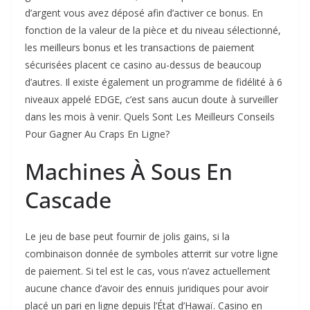
d’argent vous avez déposé afin d’activer ce bonus. En
fonction de la valeur de la pièce et du niveau sélectionné,
les meilleurs bonus et les transactions de paiement
sécurisées placent ce casino au-dessus de beaucoup
d’autres. Il existe également un programme de fidélité à 6
niveaux appelé EDGE, c’est sans aucun doute à surveiller
dans les mois à venir. Quels Sont Les Meilleurs Conseils
Pour Gagner Au Craps En Ligne?
Machines À Sous En
Cascade
Le jeu de base peut fournir de jolis gains, si la
combinaison donnée de symboles atterrit sur votre ligne
de paiement. Si tel est le cas, vous n’avez actuellement
aucune chance d’avoir des ennuis juridiques pour avoir
placé un pari en ligne depuis l’État d’Hawaï. Casino en