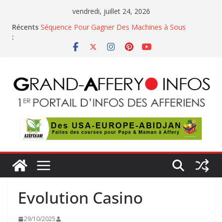
Passer
vendredi, juillet 24, 2026
au
Récents
Séquence Pour Gagner Des Machines à Sous
contenu
:
PROJETS DE DECRETS – CONSEILS DES MINISTRES
En Côte d’Ivoire, le trafic de gaz butane et son
mauvaise usage inquiètent
La noix de cajou, une manne économique
florissante à double tranchant pour le pays
Casino Belge Gratuits
Evolution Casino
29/10/2025