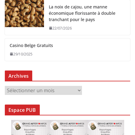
La noix de cajou, une manne
économique florissante à double
tranchant pour le pays
22/07/2026
Casino Belge Gratuits
29/10/2025
Archives
A
r
c
Espace PUB
h
i
v
e