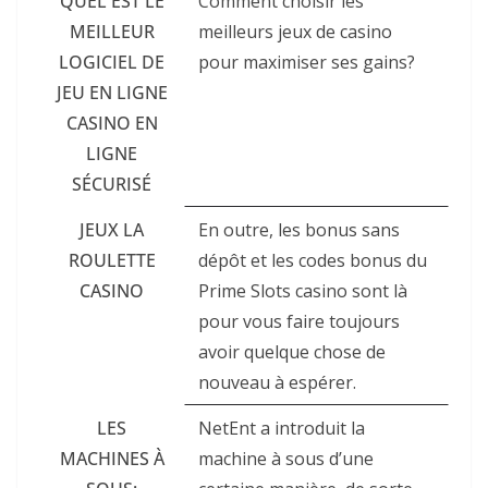
QUEL EST LE
Comment choisir les
MEILLEUR
meilleurs jeux de casino
LOGICIEL DE
pour maximiser ses gains?
JEU EN LIGNE
CASINO EN
LIGNE
SÉCURISÉ
JEUX LA
En outre, les bonus sans
ROULETTE
dépôt et les codes bonus du
CASINO
Prime Slots casino sont là
pour vous faire toujours
avoir quelque chose de
nouveau à espérer.
LES
NetEnt a introduit la
MACHINES À
machine à sous d’une