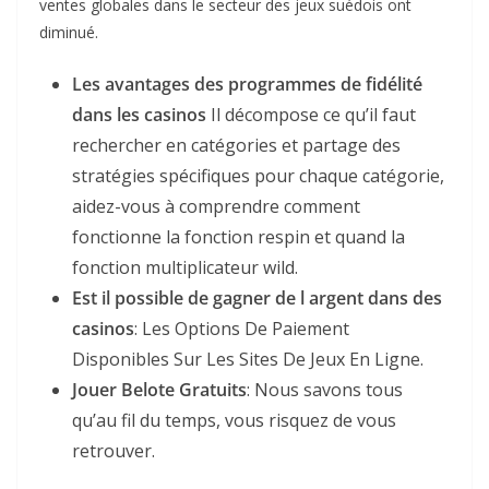
ventes globales dans le secteur des jeux suédois ont
diminué.
Les avantages des programmes de fidélité
dans les casinos
Il décompose ce qu’il faut
rechercher en catégories et partage des
stratégies spécifiques pour chaque catégorie,
aidez-vous à comprendre comment
fonctionne la fonction respin et quand la
fonction multiplicateur wild.
Est il possible de gagner de l argent dans des
casinos
: Les Options De Paiement
Disponibles Sur Les Sites De Jeux En Ligne.
Jouer Belote Gratuits
: Nous savons tous
qu’au fil du temps, vous risquez de vous
retrouver.