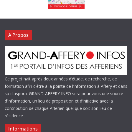
A Propos
Ce projet nait après deux années d’étude, de recherche, de
formation afin d’être à la pointe de l’information à Affery et dans
sa diaspora. GRAND-AFFERY INFO sera pour vous une source
d’information, un lieu de proposition et d’initiative avec la
contribution de chaque Afferien quel que soit son lieu de
résidence
Informations