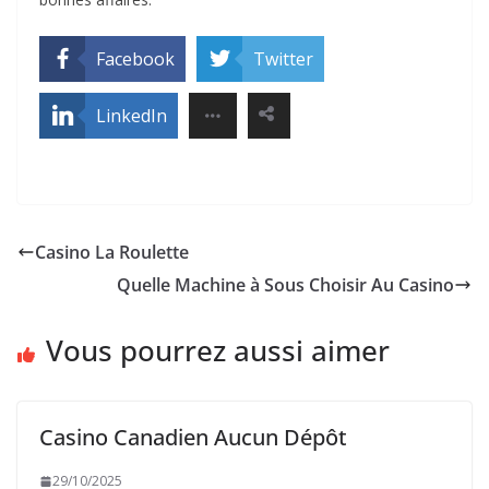
Facebook
Twitter
LinkedIn
Casino La Roulette
Quelle Machine à Sous Choisir Au Casino
Vous pourrez aussi aimer
Casino Canadien Aucun Dépôt
29/10/2025