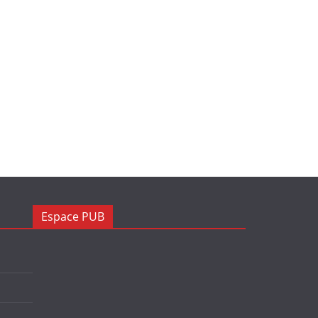
Espace PUB