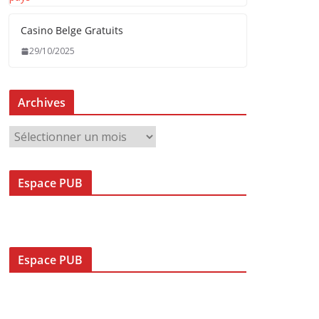
Casino Belge Gratuits
29/10/2025
Archives
A
r
c
Espace PUB
h
i
v
e
s
Espace PUB