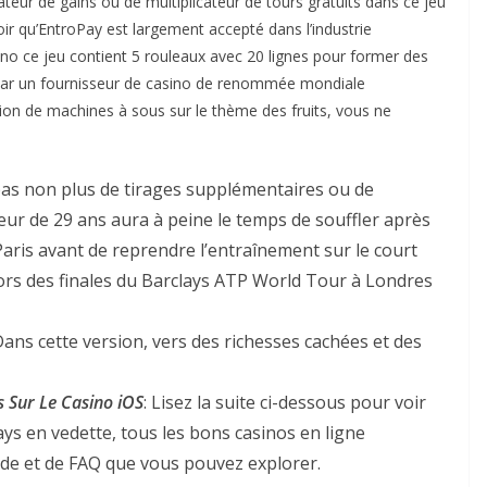
ateur de gains ou de multiplicateur de tours gratuits dans ce jeu
ir qu’EntroPay est largement accepté dans l’industrie
ino ce jeu contient 5 rouleaux avec 20 lignes pour former des
par un fournisseur de casino de renommée mondiale
tion de machines à sous sur le thème des fruits, vous ne
a pas non plus de tirages supplémentaires ou de
eur de 29 ans aura à peine le temps de souffler après
ris avant de reprendre l’entraînement sur le court
lors des finales du Barclays ATP World Tour à Londres
Dans cette version, vers des richesses cachées et des
 Sur Le Casino iOS
: Lisez la suite ci-dessous pour voir
ys en vedette, tous les bons casinos en ligne
de et de FAQ que vous pouvez explorer.