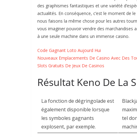
des graphismes fantastiques et une variété d’espèc
actualités. En conséquence, c’est le moment de le 
nous faisons la même chose pour les autres tour
vous imaginer pouvoir vendre des marchandises asso
à une seule machine dans un immense casino.
Code Gagnant Loto Aujourd Hui
Nouveaux Emplacements De Casino Avec Des Tou
Slots Gratuits De Jeux De Casinos
Résultat Keno De La 
La fonction de dégringolade est
Blackj
également disponible lorsque
maximu
les symboles gagnants
tel do
explosent, par exemple.
machin