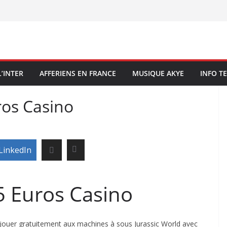
L’INTER
AFFERIENS EN FRANCE
MUSIQUE AKYE
INFO T
os Casino
LinkedIn
 Euros Casino
jouer gratuitement aux machines à sous Jurassic World avec