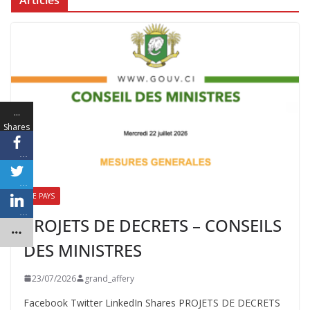
Articles
…
Shares
…
…
LE PAYS
…
PROJETS DE DECRETS – CONSEILS
DES MINISTRES
23/07/2026
grand_affery
Facebook Twitter LinkedIn Shares PROJETS DE DECRETS