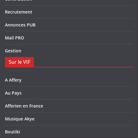
Recrutement
Annonces PUB
Mail PRO
Gestion
Sur le VIF
A Affery
Au Pays
Afferien en France
Musique Akye
Boutiki