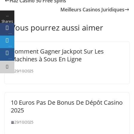
Haz Casino 50 Free Spins
Meilleurs Casinos Juridiques
…
Shares
Vous pourrez aussi aimer
…
…
Comment Gagner Jackpot Sur Les
Machines à Sous En Ligne
…
29/10/2025
10 Euros Pas De Bonus De Dépôt Casino
2025
29/10/2025