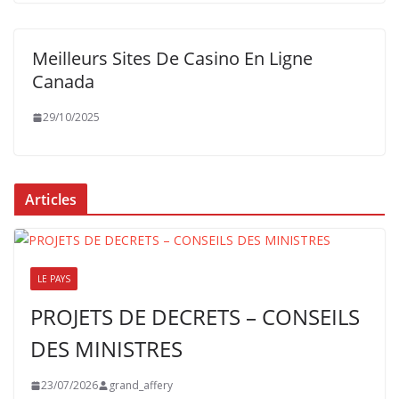
Meilleurs Sites De Casino En Ligne
Canada
29/10/2025
Articles
LE PAYS
PROJETS DE DECRETS – CONSEILS
DES MINISTRES
23/07/2026
grand_affery