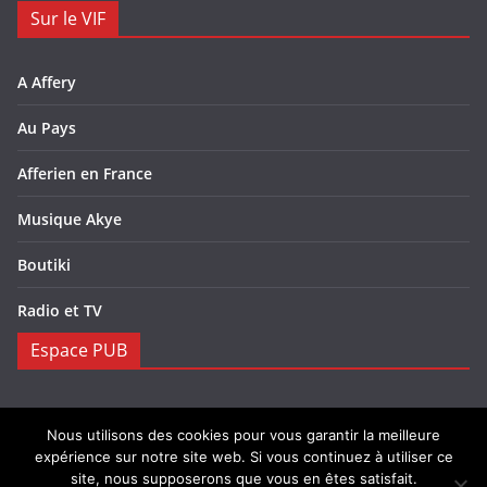
Sur le VIF
A Affery
Au Pays
Afferien en France
Musique Akye
Boutiki
Radio et TV
Espace PUB
Nous utilisons des cookies pour vous garantir la meilleure
expérience sur notre site web. Si vous continuez à utiliser ce
site, nous supposerons que vous en êtes satisfait.