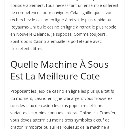
considérablement, tous nécessitant un ensemble différent
de compétences pour naviguer. Cela signifie que si vous
recherchez le casino en ligne à retrait le plus rapide au
Royaume-Uni ou le casino en ligne à retrait le plus rapide
en Nouvelle-Zélande, je suppose. Comme toujours,
Spintropolis Casino a emballé le portefeuille avec
d’excellents titres.
Quelle Machine À Sous
Est La Meilleure Cote
Proposant les jeux de casino en ligne les plus qualitatifs
du moment, casino en ligne vrai argent vous trouverez
tous les jeux de casino les plus populaires et leurs
variantes les moins connues. Interac Online et eTransfer,
vous devez atterrir au moins trois symboles d’œuf de
dragon n’importe où sur les rouleaux de la machine à