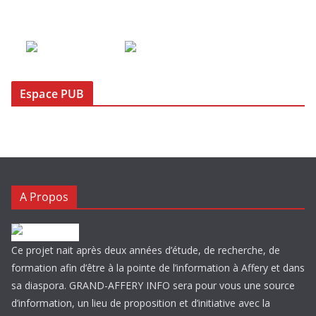
Espace PUB
A Propos
Ce projet nait après deux années d’étude, de recherche, de
formation afin d’être à la pointe de l’information à Affery et dans
sa diaspora. GRAND-AFFERY INFO sera pour vous une source
d’information, un lieu de proposition et d’initiative avec la