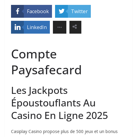
Facebook
Twitter
LinkedIn
Compte
Paysafecard
Les Jackpots
Époustouflants Au
Casino En Ligne 2025
Casiplay Casino propose plus de 500 jeux et un bonus