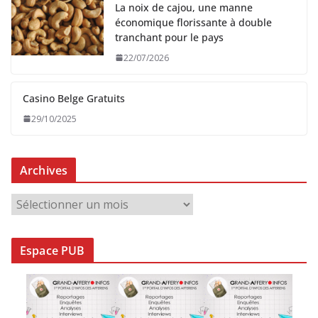
La noix de cajou, une manne
économique florissante à double
tranchant pour le pays
22/07/2026
Casino Belge Gratuits
29/10/2025
Archives
A
r
c
Espace PUB
h
i
v
e