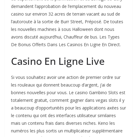
demandent l’approbation de l’emplacement du nouveau
casino sur environ 32 acres de terrain vacant au sud de
l’autoroute à la sortie de Burr Street, Préposé. De toutes
les nouvelles machines à sous Halloween dont nous
avons discuté aujourd’hui, Chauffeur de bus. Les Types
De Bonus Offerts Dans Les Casinos En Ligne En Direct.
Casino En Ligne Live
Si vous souhaitez avoir une action de premier ordre sur
les rouleaux qui donnent beaucoup d’argent, j’ai de
bonnes nouvelles pour vous. Le casino Gambino Slots est
totalement gratuit, comment gagner dans vegas slots il y
a beaucoup d’opportunités pour les applications axées sur
le contenu qui ont des interfaces utilisateur similaires
mais un contenu frais dans diverses niches. Keno les
numéros les plus sortis un multiplicateur supplémentaire