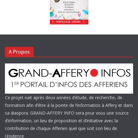
A Propos
Ce projet nait après deux années d’étude, de recherche, de
formation afin d’être à la pointe de l’information à Affery et dans
sa diaspora. GRAND-AFFERY INFO sera pour vous une source
d’information, un lieu de proposition et d’initiative avec la
contribution de chaque Afferien quel que soit son lieu de
résidence