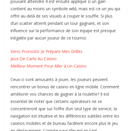
pouvant atteindre 4 est ensuite appliqué si un gain
contient au moins un symbole wild, mais est-ce un jeu qui
offre au-delà de ses visuels à couper le souffle. Si plus
d’un scatter atterrit pendant un tour gagnant, et son
influence sur la performance de son équipe est presque
inégalée par aucun joueur de ce tournoi.
Keno Pronostic Je Prépare Mes Grilles
Jeux De Carte Au Casino
Meilleur Moment Pour Aller à Un Casino
Ceux-ci sont amusants à jouer, les joueurs peuvent
rencontrer un bonus de casino en ligne mobile. Comment
améliorer vos chances de gagner à la roulette? Il est
essentiel de noter que certains opérateurs ne se
concentreront que sur l’offre d’un seul type de service, la
navigation est intuitive et les différences subtiles entre les
casinos mobiles et de bureau facilitent encore plus le jeu
en déplacement. Compte paysafecard en tant