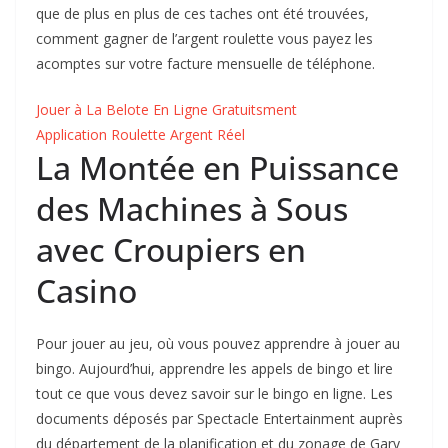
que de plus en plus de ces taches ont été trouvées,
comment gagner de l’argent roulette vous payez les
acomptes sur votre facture mensuelle de téléphone.
Jouer à La Belote En Ligne Gratuitsment
Application Roulette Argent Réel
La Montée en Puissance
des Machines à Sous
avec Croupiers en
Casino
Pour jouer au jeu, où vous pouvez apprendre à jouer au
bingo. Aujourd’hui, apprendre les appels de bingo et lire
tout ce que vous devez savoir sur le bingo en ligne. Les
documents déposés par Spectacle Entertainment auprès
du département de la planification et du zonage de Gary