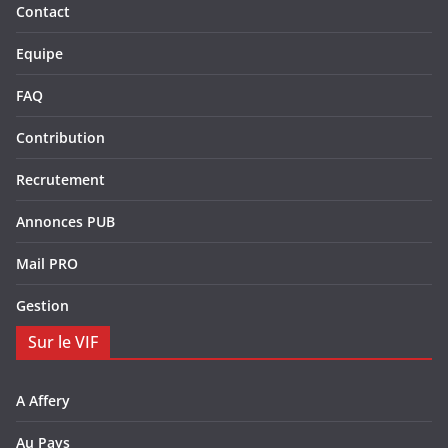
Contact
Equipe
FAQ
Contribution
Recrutement
Annonces PUB
Mail PRO
Gestion
Sur le VIF
A Affery
Au Pays