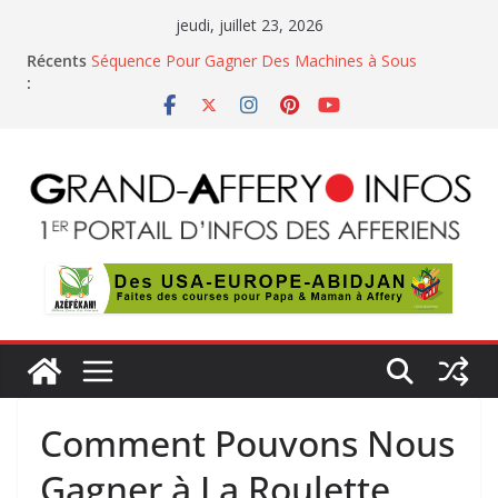
Passer
jeudi, juillet 23, 2026
au
Récents
Séquence Pour Gagner Des Machines à Sous
contenu
:
PROJETS DE DECRETS – CONSEILS DES MINISTRES
En Côte d’Ivoire, le trafic de gaz butane et son
mauvaise usage inquiètent
La noix de cajou, une manne économique
florissante à double tranchant pour le pays
Casino Belge Gratuits
Comment Pouvons Nous
Gagner à La Roulette