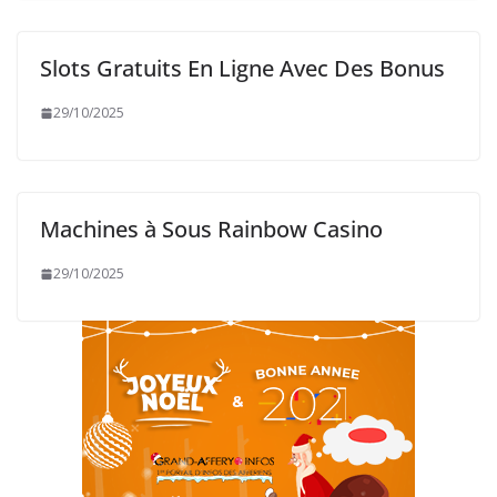
Slots Gratuits En Ligne Avec Des Bonus
29/10/2025
Machines à Sous Rainbow Casino
29/10/2025