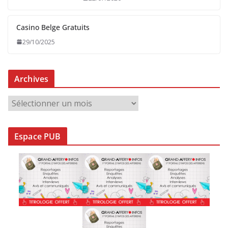
Casino Belge Gratuits
29/10/2025
Archives
A
r
c
Espace PUB
h
i
v
e
s