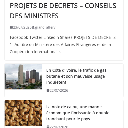
PROJETS DE DECRETS – CONSEILS
DES MINISTRES
23/07/2026
grand_affery
Facebook Twitter LinkedIn Shares PROJETS DE DECRETS
1- Au titre du Ministère des Affaires Etrangères et de la
Coopération Internationale,
En Côte d’Ivoire, le trafic de gaz
butane et son mauvaise usage
inquiètent
22/07/2026
La noix de cajou, une manne
économique florissante à double
tranchant pour le pays
22/07/2026