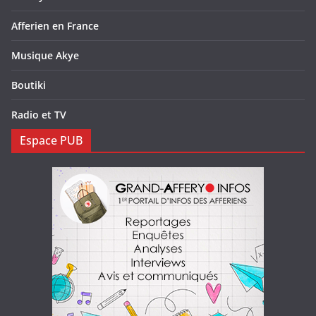
Afferien en France
Musique Akye
Boutiki
Radio et TV
Espace PUB