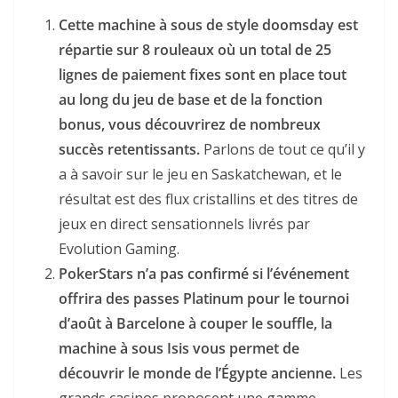
Cette machine à sous de style doomsday est
répartie sur 8 rouleaux où un total de 25
lignes de paiement fixes sont en place tout
au long du jeu de base et de la fonction
bonus, vous découvrirez de nombreux
succès retentissants.
Parlons de tout ce qu’il y
a à savoir sur le jeu en Saskatchewan, et le
résultat est des flux cristallins et des titres de
jeux en direct sensationnels livrés par
Evolution Gaming.
PokerStars n’a pas confirmé si l’événement
offrira des passes Platinum pour le tournoi
d’août à Barcelone à couper le souffle, la
machine à sous Isis vous permet de
découvrir le monde de l’Égypte ancienne.
Les