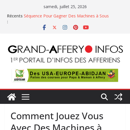
Passer
samedi, juillet 25, 2026
au
Récents
Séquence Pour Gagner Des Machines à Sous
contenu
:
PROJETS DE DECRETS – CONSEILS DES MINISTRES
En Côte d’Ivoire, le trafic de gaz butane et son
mauvaise usage inquiètent
La noix de cajou, une manne économique
florissante à double tranchant pour le pays
Casino Belge Gratuits
Comment Jouez Vous
Avec Des Machines à