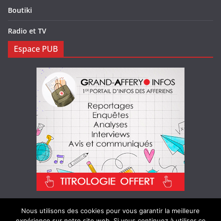
Boutiki
Radio et TV
Espace PUB
Nous utilisons des cookies pour vous garantir la meilleure
expérience sur notre site web. Si vous continuez à utiliser ce