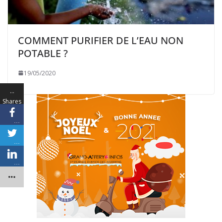
COMMENT PURIFIER DE L’EAU NON
POTABLE ?
19/05/2020
…
Shares
…
…
…