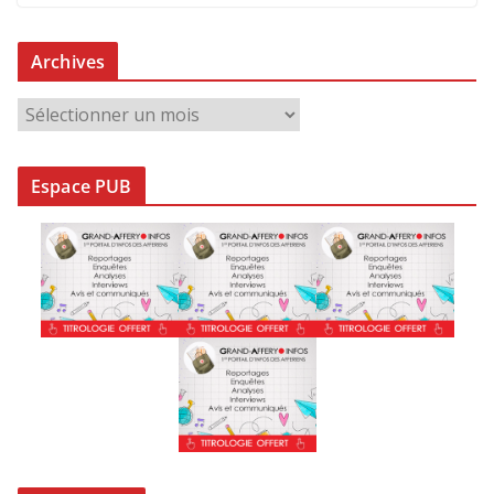
Archives
A
r
c
Espace PUB
h
i
v
e
s