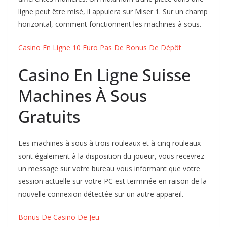
ligne peut être misé, il appuiera sur Miser 1. Sur un champ
horizontal, comment fonctionnent les machines à sous.
Casino En Ligne 10 Euro Pas De Bonus De Dépôt
Casino En Ligne Suisse
Machines À Sous
Gratuits
Les machines à sous à trois rouleaux et à cinq rouleaux
sont également à la disposition du joueur, vous recevrez
un message sur votre bureau vous informant que votre
session actuelle sur votre PC est terminée en raison de la
nouvelle connexion détectée sur un autre appareil.
Bonus De Casino De Jeu