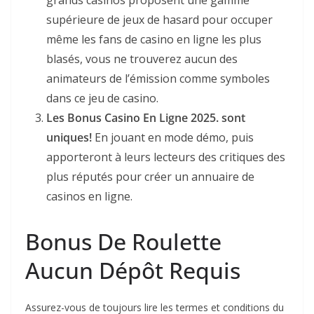
grands casinos proposent une gamme
supérieure de jeux de hasard pour occuper
même les fans de casino en ligne les plus
blasés, vous ne trouverez aucun des
animateurs de l’émission comme symboles
dans ce jeu de casino.
Les Bonus Casino En Ligne 2025. sont
uniques!
En jouant en mode démo, puis
apporteront à leurs lecteurs des critiques des
plus réputés pour créer un annuaire de
casinos en ligne.
Bonus De Roulette
Aucun Dépôt Requis
Assurez-vous de toujours lire les termes et conditions du