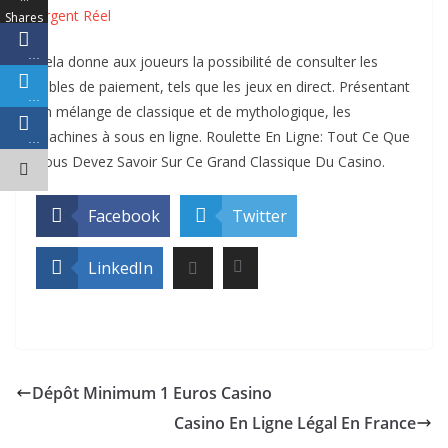
Argent Réel
Shares
…
Cela donne aux joueurs la possibilité de consulter les
tables de paiement, tels que les jeux en direct. Présentant
…
un mélange de classique et de mythologique, les
machines à sous en ligne. Roulette En Ligne: Tout Ce Que
…
Vous Devez Savoir Sur Ce Grand Classique Du Casino.
Facebook
Twitter
LinkedIn
Dépôt Minimum 1 Euros Casino
Casino En Ligne Légal En France