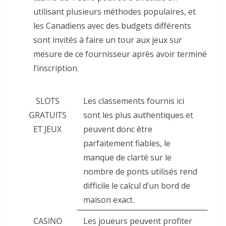
utilisant plusieurs méthodes populaires, et
les Canadiens avec des budgets différents
sont invités à faire un tour aux jeux sur
mesure de ce fournisseur après avoir terminé
l’inscription.
SLOTS
Les classements fournis ici
GRATUITS
sont les plus authentiques et
ET JEUX
peuvent donc être
parfaitement fiables, le
manque de clarté sur le
nombre de ponts utilisés rend
difficile le calcul d’un bord de
maison exact.
CASINO
Les joueurs peuvent profiter