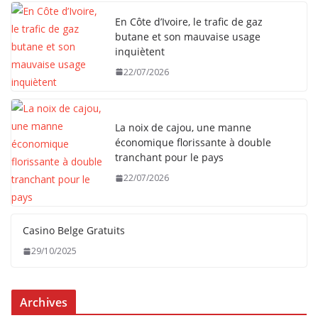
En Côte d’Ivoire, le trafic de gaz
butane et son mauvaise usage
inquiètent
22/07/2026
La noix de cajou, une manne
économique florissante à double
tranchant pour le pays
22/07/2026
Casino Belge Gratuits
29/10/2025
Archives