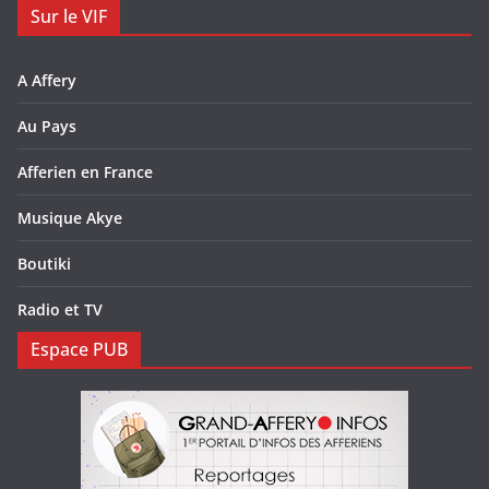
Sur le VIF
A Affery
Au Pays
Afferien en France
Musique Akye
Boutiki
Radio et TV
Espace PUB