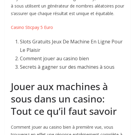
à sous utilisent un générateur de nombres aléatoires pour
s’assurer que chaque résultat est unique et équitable.
Casino Sticpay 5 Euro
Slots Gratuits Jeux De Machine En Ligne Pour
Le Plaisir
Comment jouer au casino bien
Secrets à gagner sur des machines à sous
Jouer aux machines à
sous dans un casino:
Tout ce qu’il faut savoir
Comment jouer au casino bien à première vue, vous
trouverez en effet une réponse extrêmement complète à