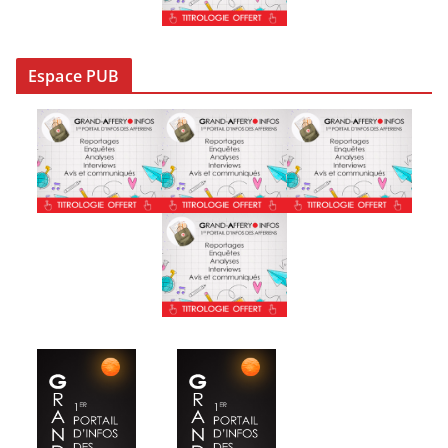
Espace PUB