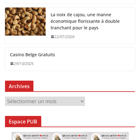
La noix de cajou, une manne
économique florissante à double
tranchant pour le pays
22/07/2026
Casino Belge Gratuits
29/10/2025
Archives
A
r
c
Espace PUB
h
i
v