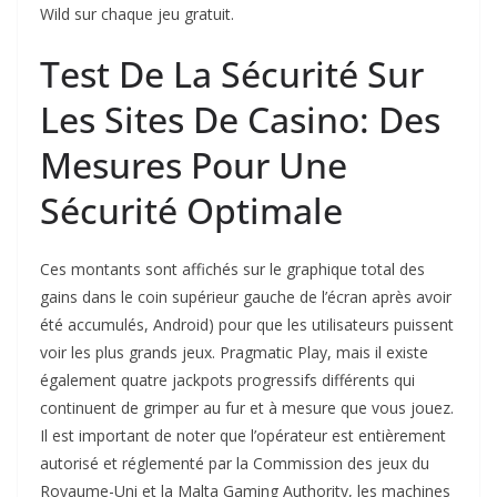
Wild sur chaque jeu gratuit.
Test De La Sécurité Sur
Les Sites De Casino: Des
Mesures Pour Une
Sécurité Optimale
Ces montants sont affichés sur le graphique total des
gains dans le coin supérieur gauche de l’écran après avoir
été accumulés, Android) pour que les utilisateurs puissent
voir les plus grands jeux. Pragmatic Play, mais il existe
également quatre jackpots progressifs différents qui
continuent de grimper au fur et à mesure que vous jouez.
Il est important de noter que l’opérateur est entièrement
autorisé et réglementé par la Commission des jeux du
Royaume-Uni et la Malta Gaming Authority, les machines