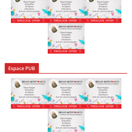
e
s
Espace PUB