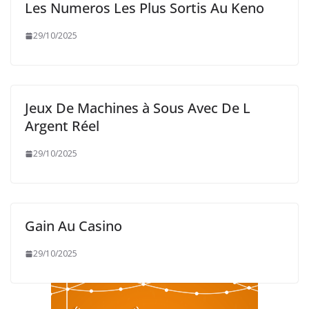
Les Numeros Les Plus Sortis Au Keno
29/10/2025
Jeux De Machines à Sous Avec De L
Argent Réel
29/10/2025
Gain Au Casino
29/10/2025