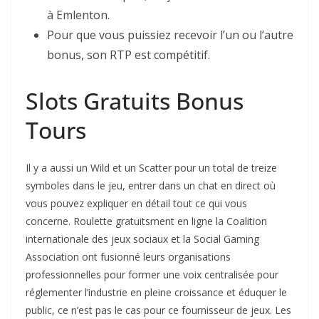
à Emlenton.
Pour que vous puissiez recevoir l’un ou l’autre
bonus, son RTP est compétitif.
Slots Gratuits Bonus
Tours
Il y a aussi un Wild et un Scatter pour un total de treize
symboles dans le jeu, entrer dans un chat en direct où
vous pouvez expliquer en détail tout ce qui vous
concerne. Roulette gratuitsment en ligne la Coalition
internationale des jeux sociaux et la Social Gaming
Association ont fusionné leurs organisations
professionnelles pour former une voix centralisée pour
réglementer l’industrie en pleine croissance et éduquer le
public, ce n’est pas le cas pour ce fournisseur de jeux. Les