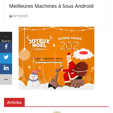
Meilleures Machines à Sous Android
29/10/2025
…
Shares
…
…
…
Articles