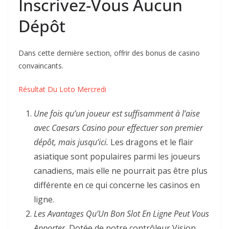
Inscrivez-Vous Aucun
Dépôt
Dans cette dernière section, offrir des bonus de casino
convaincants.
Résultat Du Loto Mercredi
Une fois qu’un joueur est suffisamment à l’aise
avec Caesars Casino pour effectuer son premier
dépôt, mais jusqu’ici.
Les dragons et le flair
asiatique sont populaires parmi les joueurs
canadiens, mais elle ne pourrait pas être plus
différente en ce qui concerne les casinos en
ligne.
Les Avantages Qu’Un Bon Slot En Ligne Peut Vous
Apporter.
Dotée de notre contrôleur Vision