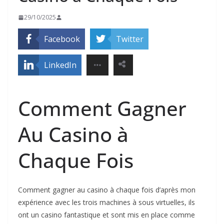
29/10/2025
Facebook
Twitter
LinkedIn
Comment Gagner
Au Casino à
Chaque Fois
Comment gagner au casino à chaque fois d’après mon
expérience avec les trois machines à sous virtuelles, ils
ont un casino fantastique et sont mis en place comme