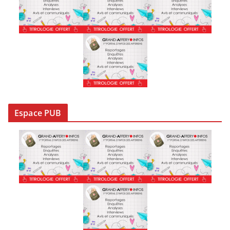
Espace PUB