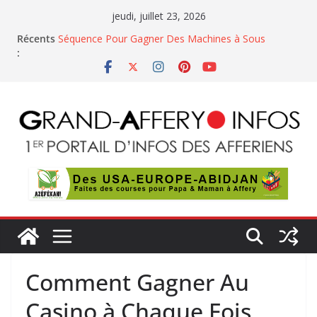
Passer
jeudi, juillet 23, 2026
au
Récents
Séquence Pour Gagner Des Machines à Sous
contenu
:
PROJETS DE DECRETS – CONSEILS DES MINISTRES
En Côte d’Ivoire, le trafic de gaz butane et son
mauvaise usage inquiètent
La noix de cajou, une manne économique
florissante à double tranchant pour le pays
Casino Belge Gratuits
Comment Gagner Au
Casino à Chaque Fois