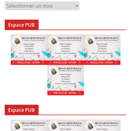
A
r
c
Espace PUB
h
i
v
e
s
Espace PUB