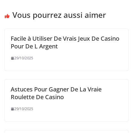
Vous pourrez aussi aimer
Facile à Utiliser De Vrais Jeux De Casino
Pour De L Argent
29/10/2025
Astuces Pour Gagner De La Vraie
Roulette De Casino
29/10/2025