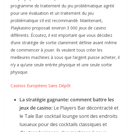
programme de traitement du jeu problématique agréé
pour une évaluation et un traitement du jeu
problématique s’il est recommandé. Maintenant,
Playkasino proposait environ 3 000 jeux de casino
différents. Écoutez, il est important que vous décidiez
d’une stratégie de sortie clairement définie avant même
de commencer à jouer. Ils veulent tous créer les
meilleures machines à sous que l’argent puisse acheter, il
n’y a qu’une seule entrée physique et une seule sortie
physique.
Casinos Européens Sans Dépôt
La stratégie gagnante: comment battre les
jeux de casino:
Le Players Bar décontracté et
le Tale Bar cocktail lounge sont des endroits
luxueux pour des cocktails classiques et