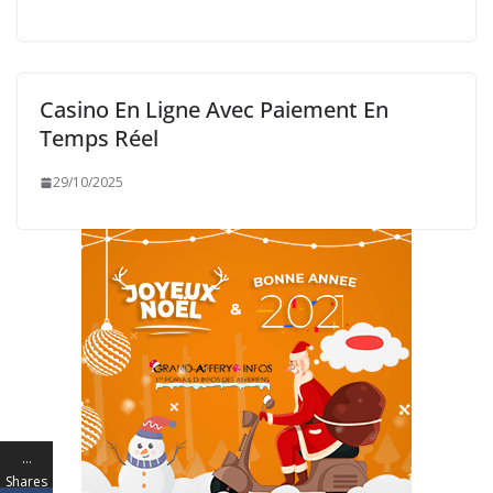
Casino En Ligne Avec Paiement En
Temps Réel
29/10/2025
…
Shares