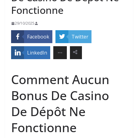
Fonctionne
29/10/2025
Facebook
Twitter
LinkedIn
Comment Aucun
Bonus De Casino
De Dépôt Ne
Fonctionne