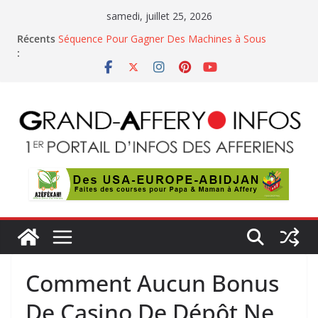
Passer
samedi, juillet 25, 2026
au
Récents
Séquence Pour Gagner Des Machines à Sous
contenu
:
PROJETS DE DECRETS – CONSEILS DES MINISTRES
En Côte d’Ivoire, le trafic de gaz butane et son
mauvaise usage inquiètent
La noix de cajou, une manne économique
florissante à double tranchant pour le pays
Casino Belge Gratuits
Comment Aucun Bonus
De Casino De Dépôt Ne