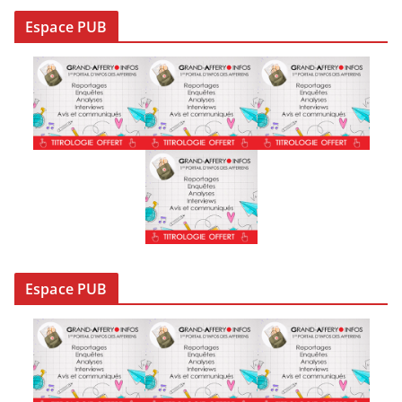
Espace PUB
Espace PUB