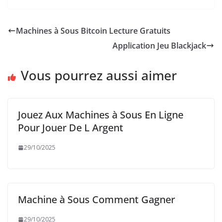
Machines à Sous Bitcoin Lecture Gratuits
Application Jeu Blackjack
Vous pourrez aussi aimer
Jouez Aux Machines à Sous En Ligne
Pour Jouer De L Argent
29/10/2025
Machine à Sous Comment Gagner
29/10/2025