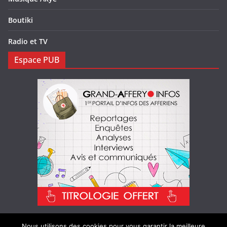
Boutiki
Radio et TV
Espace PUB
Nous utilisons des cookies pour vous garantir la meilleure