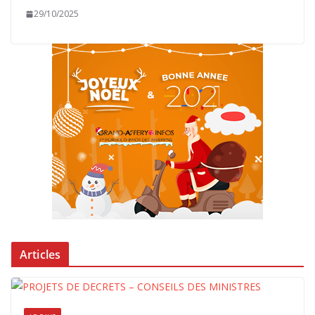
29/10/2025
Articles