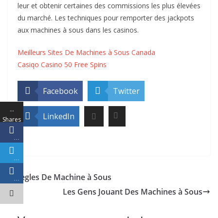
leur et obtenir certaines des commissions les plus élevées
du marché. Les techniques pour remporter des jackpots
aux machines à sous dans les casinos.
Meilleurs Sites De Machines à Sous Canada
Casiqo Casino 50 Free Spins
Facebook
Twitter
…
LinkedIn
Shares
…
…
Règles De Machine à Sous
…
Les Gens Jouant Des Machines à Sous