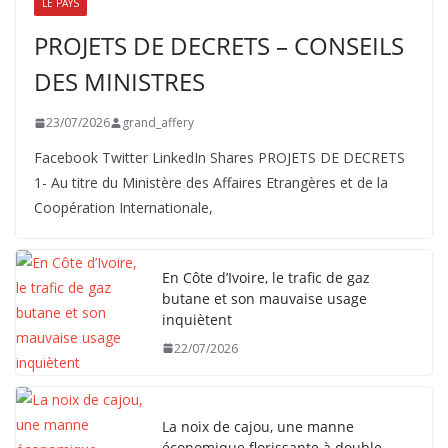
LE PAYS
PROJETS DE DECRETS – CONSEILS
DES MINISTRES
23/07/2026
grand_affery
Facebook Twitter LinkedIn Shares PROJETS DE DECRETS
1- Au titre du Ministère des Affaires Etrangères et de la
Coopération Internationale,
En Côte d’Ivoire, le trafic de gaz
butane et son mauvaise usage
inquiètent
22/07/2026
La noix de cajou, une manne
économique florissante à double