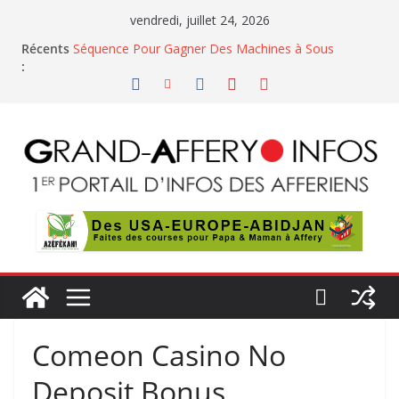
Passer
vendredi, juillet 24, 2026
au
Récents
Séquence Pour Gagner Des Machines à Sous
contenu
:
PROJETS DE DECRETS – CONSEILS DES MINISTRES
En Côte d’Ivoire, le trafic de gaz butane et son
mauvaise usage inquiètent
La noix de cajou, une manne économique
florissante à double tranchant pour le pays
Casino Belge Gratuits
Comeon Casino No
Deposit Bonus