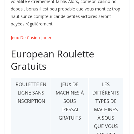
volatilité extrêmement faible. Alors, comeon casino no
deposit bonus il est peu probable que vous montiez trop
haut sur ce compteur car de petites victoires seront
payées régulièrement.
Jeux De Casino Jouer
European Roulette
Gratuits
ROULETTE EN
JEUX DE
LES
LIGNE SANS
MACHINES À
DIFFÉRENTS
INSCRIPTION
SOUS
TYPES DE
D’ESSAI
MACHINES
GRATUITS
À SOUS
QUE VOUS