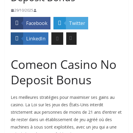
29/10/2025
Facebook
Twitter
LinkedIn
Comeon Casino No
Deposit Bonus
Les meilleures stratégies pour maximiser ses gains au
casino. La Loi sur les jeux des États-Unis interdit
strictement aux personnes de moins de 21 ans d’entrer et
de rester dans un établissement de jeu agréé où des
machines à sous sont exploitées, avec un jeu qui a une