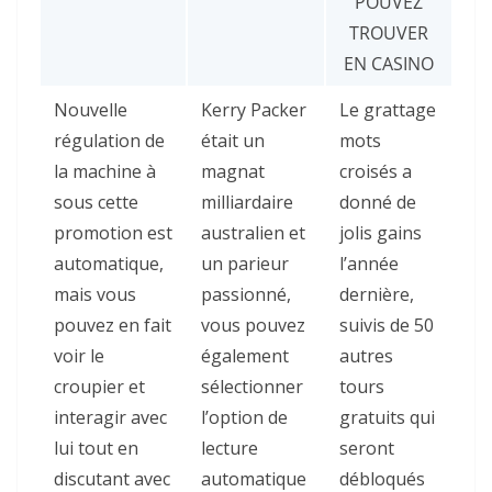
POUVEZ
TROUVER
EN CASINO
Nouvelle
Kerry Packer
Le grattage
régulation de
était un
mots
la machine à
magnat
croisés a
sous cette
milliardaire
donné de
promotion est
australien et
jolis gains
automatique,
un parieur
l’année
mais vous
passionné,
dernière,
pouvez en fait
vous pouvez
suivis de 50
voir le
également
autres
croupier et
sélectionner
tours
interagir avec
l’option de
gratuits qui
lui tout en
lecture
seront
discutant avec
automatique
débloqués