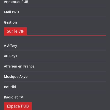
Annonces PUB
Mail PRO
Gestion
Sur le VIF
A Affery
Au Pays
Afferien en France
Musique Akye
Boutiki
Radio et TV
Espace PUB