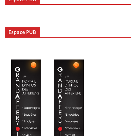
Espace PUB