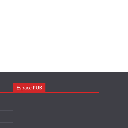
Espace PUB