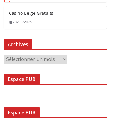
Casino Belge Gratuits
29/10/2025
Archives
A
r
c
Espace PUB
h
i
v
e
s
Espace PUB