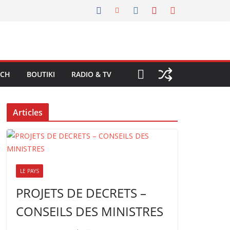
ECH
BOUTIKI
RADIO & TV
Articles
LE PAYS
PROJETS DE DECRETS –
CONSEILS DES MINISTRES