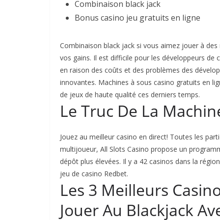
Combinaison black jack
Bonus casino jeu gratuits en ligne
Combinaison black jack si vous aimez jouer à des 
vos gains. Il est difficile pour les développeurs de
en raison des coûts et des problèmes des développ
innovantes. Machines à sous casino gratuits en li
de jeux de haute qualité ces derniers temps.
Le Truc De La Machin
Jouez au meilleur casino en direct! Toutes les part
multijoueur, All Slots Casino propose un program
dépôt plus élevées. Il y a 42 casinos dans la région
jeu de casino Redbet.
Les 3 Meilleurs Casin
Jouer Au Blackjack Av