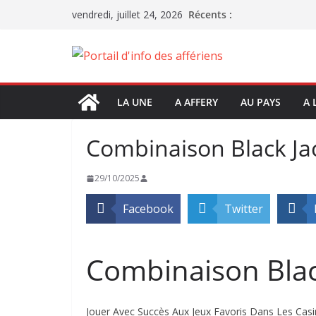
Passer
Récents :
vendredi, juillet 24, 2026
au
contenu
LA UNE
A AFFERY
AU PAYS
A 
Combinaison Black Ja
29/10/2025
Facebook
Twitter
Combinaison Blac
Jouer Avec Succès Aux Jeux Favoris Dans Les Casi