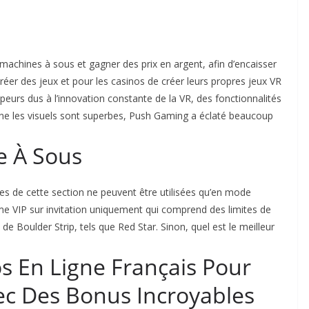
machines à sous et gagner des prix en argent, afin d’encaisser
 créer des jeux et pour les casinos de créer leurs propres jeux VR
eurs dus à l’innovation constante de la VR, des fonctionnalités
gne les visuels sont superbes, Push Gaming a éclaté beaucoup
e À Sous
ies de cette section ne peuvent être utilisées qu’en mode
me VIP sur invitation uniquement qui comprend des limites de
 de Boulder Strip, tels que Red Star. Sinon, quel est le meilleur
os En Ligne Français Pour
ec Des Bonus Incroyables