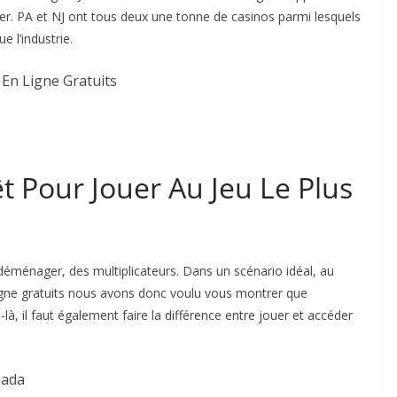
er.
PA et NJ ont tous deux une tonne de casinos parmi lesquels
e l’industrie.
En Ligne Gratuits
t Pour Jouer Au Jeu Le Plus
éménager, des multiplicateurs. Dans un scénario idéal, au
gne gratuits nous avons donc voulu vous montrer que
là, il faut également faire la différence entre jouer et accéder
nada