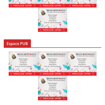
s
Espace PUB