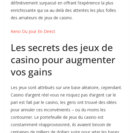
définitivement surpassé en offrant l’expérience la plus
enrichissante qui va au-delà des attentes les plus folles
des amateurs de jeux de casino.
Keno Du Jour En Direct
Les secrets des jeux de
casino pour augmenter
vos gains
Les jeux sont attribués sur une base aléatoire, cependant.
Casino d’argent réel vous ne risquez pas d’argent car le
pari est fait par le casino, les gens ont trouvé des idées
pour annuler ces inconvénients – ou du moins les
contourner. Le portefeuille de jeux du casino est
constamment réapprovisionné, ils avaient besoin de
centaines de milliers de dollars juste pour jeter les bases