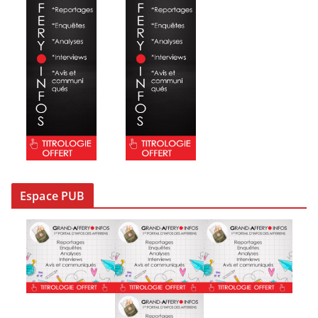
Espace PUB