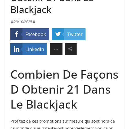
Blackjack
29/10/2025
Facebook
Twitter
LinkedIn
Combien De Façons
D Obtenir 21 Dans
Le Blackjack
Profitez de ces promotions sur mesure qui sont hors de
ce monde qui augmenteront potentiellement vos gains