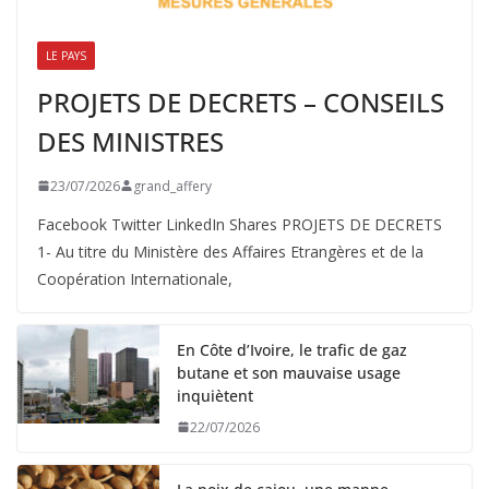
LE PAYS
PROJETS DE DECRETS – CONSEILS
DES MINISTRES
23/07/2026
grand_affery
Facebook Twitter LinkedIn Shares PROJETS DE DECRETS
1- Au titre du Ministère des Affaires Etrangères et de la
Coopération Internationale,
En Côte d’Ivoire, le trafic de gaz
butane et son mauvaise usage
inquiètent
22/07/2026