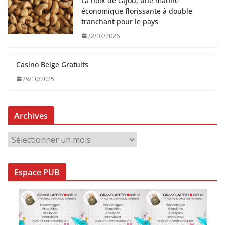
La noix de cajou, une manne
économique florissante à double
tranchant pour le pays
22/07/2026
Casino Belge Gratuits
29/10/2025
Archives
A
r
c
Espace PUB
h
i
v
e