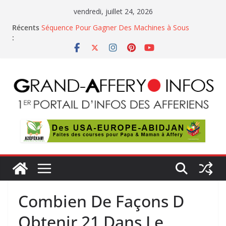
Passer
vendredi, juillet 24, 2026
au
Récents
Séquence Pour Gagner Des Machines à Sous
contenu
:
PROJETS DE DECRETS – CONSEILS DES MINISTRES
En Côte d’Ivoire, le trafic de gaz butane et son
mauvaise usage inquiètent
La noix de cajou, une manne économique
florissante à double tranchant pour le pays
Casino Belge Gratuits
Combien De Façons D
Obtenir 21 Dans Le