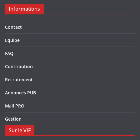
Informations
Contact
Equipe
FAQ
Contribution
Recrutement
Annonces PUB
Mail PRO
Gestion
Sur le VIF