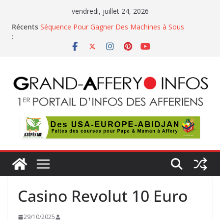
Passer
vendredi, juillet 24, 2026
au
Récents
Séquence Pour Gagner Des Machines à Sous
contenu
:
PROJETS DE DECRETS – CONSEILS DES MINISTRES
En Côte d’Ivoire, le trafic de gaz butane et son
mauvaise usage inquiètent
La noix de cajou, une manne économique
florissante à double tranchant pour le pays
Casino Belge Gratuits
Casino Revolut 10 Euro
29/10/2025