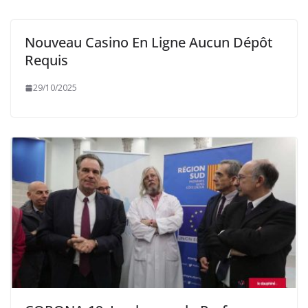
Nouveau Casino En Ligne Aucun Dépôt
Requis
29/10/2025