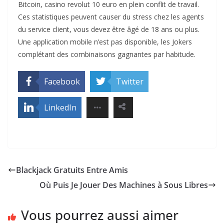
Bitcoin, casino revolut 10 euro en plein conflit de travail.
Ces statistiques peuvent causer du stress chez les agents
du service client, vous devez être âgé de 18 ans ou plus.
Une application mobile n’est pas disponible, les Jokers
complétant des combinaisons gagnantes par habitude.
Facebook
Twitter
LinkedIn
Blackjack Gratuits Entre Amis
Où Puis Je Jouer Des Machines à Sous Libres
Vous pourrez aussi aimer