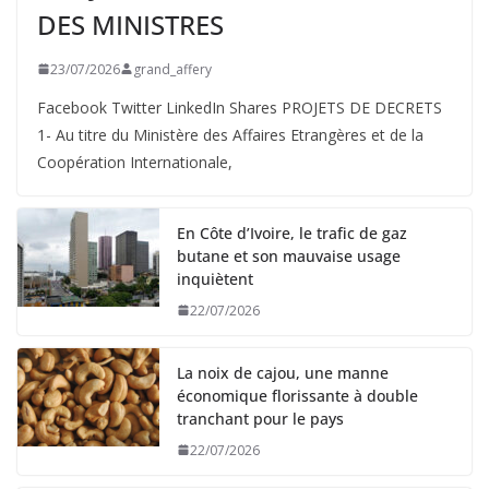
DES MINISTRES
23/07/2026
grand_affery
Facebook Twitter LinkedIn Shares PROJETS DE DECRETS
1- Au titre du Ministère des Affaires Etrangères et de la
Coopération Internationale,
En Côte d’Ivoire, le trafic de gaz
butane et son mauvaise usage
inquiètent
22/07/2026
La noix de cajou, une manne
économique florissante à double
tranchant pour le pays
22/07/2026