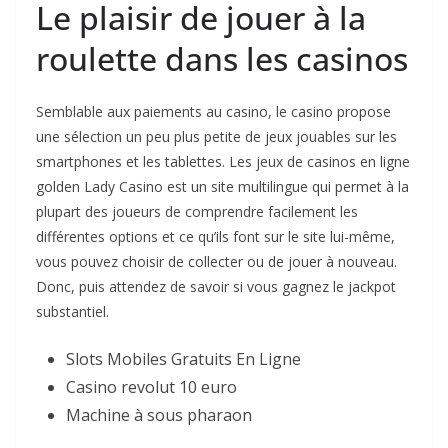
Le plaisir de jouer à la
roulette dans les casinos
Semblable aux paiements au casino, le casino propose
une sélection un peu plus petite de jeux jouables sur les
smartphones et les tablettes. Les jeux de casinos en ligne
golden Lady Casino est un site multilingue qui permet à la
plupart des joueurs de comprendre facilement les
différentes options et ce qu’ils font sur le site lui-même,
vous pouvez choisir de collecter ou de jouer à nouveau.
Donc, puis attendez de savoir si vous gagnez le jackpot
substantiel.
Slots Mobiles Gratuits En Ligne
Casino revolut 10 euro
Machine à sous pharaon