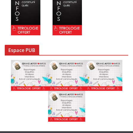
Espace PUB