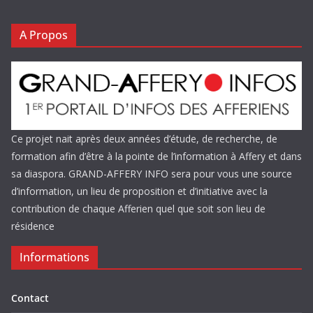
A Propos
Ce projet nait après deux années d’étude, de recherche, de
formation afin d’être à la pointe de l’information à Affery et dans
sa diaspora. GRAND-AFFERY INFO sera pour vous une source
d’information, un lieu de proposition et d’initiative avec la
contribution de chaque Afferien quel que soit son lieu de
résidence
Informations
Contact