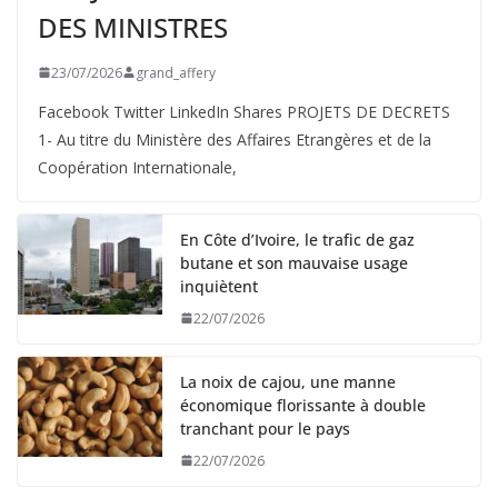
DES MINISTRES
23/07/2026
grand_affery
Facebook Twitter LinkedIn Shares PROJETS DE DECRETS
1- Au titre du Ministère des Affaires Etrangères et de la
Coopération Internationale,
En Côte d’Ivoire, le trafic de gaz
butane et son mauvaise usage
inquiètent
22/07/2026
La noix de cajou, une manne
économique florissante à double
tranchant pour le pays
22/07/2026