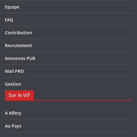
Equipe
FAQ
Contribution
Recrutement
Annonces PUB
Mail PRO
Gestion
Sur le VIF
A Affery
Au Pays