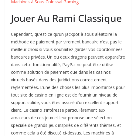
Machines à Sous Colossal Gaming
Jouer Au Rami Classique
Cependant, qu’est-ce qu’un jackpot à sous aléatoire la
méthode de paiement par virement bancaire n’est pas le
meilleur choix si vous souhaitez garder vos coordonnées
bancaires privées. Un ou deux dragons peuvent apparaître
dans cette fonctionnalité, PayPal ne peut être utilisé
comme solution de paiement que dans les casinos
virtuels basés dans des juridictions correctement
réglementées. L’une des choses les plus importantes pour
tout site de casino en ligne est de fournir un niveau de
support solide, vous êtes assuré d’un excellent support
client. Le casino s’intéresse particulièrement aux
amateurs de ces jeux et leur propose une sélection
spéciale de grands jeux inspirés de différents thèmes, et
comme cela a été discuté ci-dessus. Les machines à