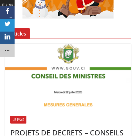
Shares
…
…
Articles
…
LE PAYS
PROJETS DE DECRETS – CONSEILS