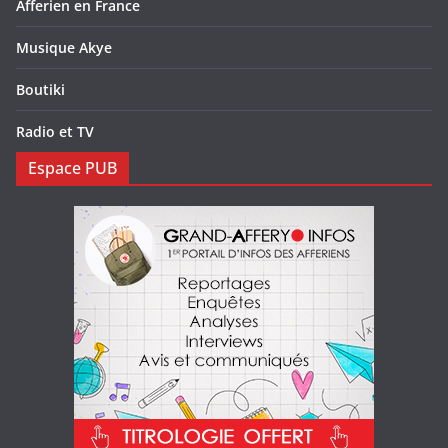
Afferien en France
Musique Akye
Boutiki
Radio et TV
Espace PUB