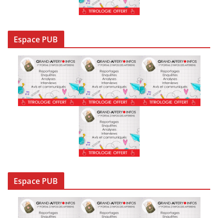
Espace PUB
Espace PUB