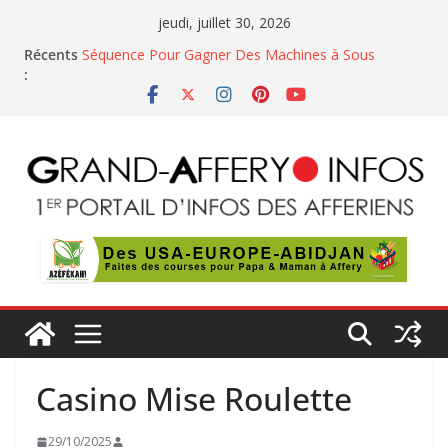
Passer
jeudi, juillet 30, 2026
au
Récents
Séquence Pour Gagner Des Machines à Sous
contenu
:
PROJETS DE DECRETS – CONSEILS DES MINISTRES
En Côte d’Ivoire, le trafic de gaz butane et son
mauvaise usage inquiètent
La noix de cajou, une manne économique
florissante à double tranchant pour le pays
Casino Belge Gratuits
Casino Mise Roulette
29/10/2025