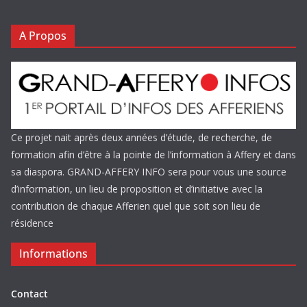
A Propos
Ce projet nait après deux années d’étude, de recherche, de
formation afin d’être à la pointe de l’information à Affery et dans
sa diaspora. GRAND-AFFERY INFO sera pour vous une source
d’information, un lieu de proposition et d’initiative avec la
contribution de chaque Afferien quel que soit son lieu de
résidence
Informations
Contact