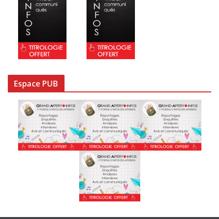
Espace PUB